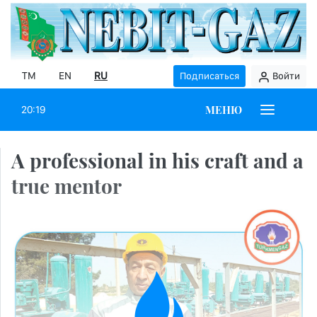
TM
EN
RU
Подписаться
Войти
МЕНЮ
20:19
A professional in his craft and a
true mentor