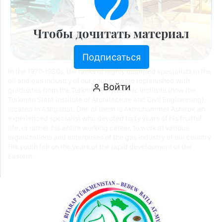
Чтобы дочитать материал
Подписаться
In the 1970-1980s, the ranks of highly qualified specialists in the
oil and gas industry of our country were replenished with
Войти
graduates from the Turkmen Polytechnic Institute (now the
Turkmen State Institute of Architecture and Civil Engineering),
located in Ashgabat. One of them is Akmuhammet Ashirov, an
experienced specialist who devoted forty years of his fruitful
life, or rather, his entire working career, to work at various
organizations and enterprises of the gas industry of our country.
His youth fell on the years of the rapid development of the
Eastern