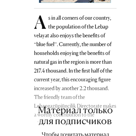
A
s in all corners of our country,
the population of the Lebap
velayat also enjoys the benefits of
“blue fuel”. Currently, the number of
households enjoying the benefits of
natural gas in the region is more than
217.4 thousand. In the first half of the
current year, this encouraging figure
increased by another 2.2 thousand.
The friendly team of the
Lebapgazüpjünçilik Directorate makes
Материал только
a worthy contribution to the
для подписчиков
widespread gasification of the eastern
region of the country and to the
Чтобы дочитать материал