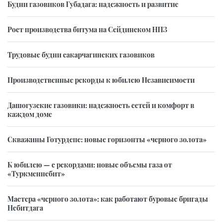
Будни газовиков Губадага: надежность и развитие
Рост производства битума на Сейдинском НПЗ
Трудовые будни сакарчагинских газовиков
Производственные рекорды к юбилею Независимости
Дашогузские газовики: надежность сетей и комфорт в
каждом доме
Скважины Готурдепе: новые горизонты «черного золота»
К юбилею — с рекордами: новые объемы газа от
«Туркменнебит»
Мастера «черного золота»: как работают буровые бригады
Небитдага