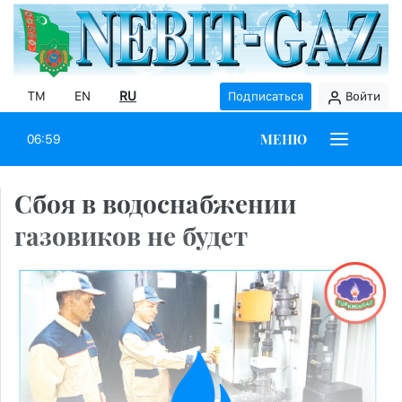
TM
EN
RU
Подписаться
Войти
МЕНЮ
06:59
Сбоя в водоснабжении
газовиков не будет