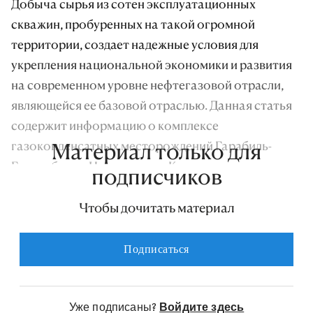
Добыча сырья из сотен эксплуатационных
скважин, пробуренных на такой огромной
территории, создает надежные условия для
укрепления национальной экономики и развития
на современном уровне нефтегазовой отрасли,
являющейся ее базовой отраслью. Данная статья
содержит информацию о комплексе
газоконденсатных месторождений Гарабиль-
Материал только для
Гуррукбиль и Центральные Каракумы,
подписчиков
разрабатываемом в настоящее время управлением
«Döwletabatgazçykaryş» Государственного концерна
Чтобы дочитать материал
«Туркменгаз».
Подписаться
Многопластовое газоконденсатное
месторождение Гуррукбиль расположено
восточнее редкого по своему геологическому
Уже подписаны?
Войдите здесь