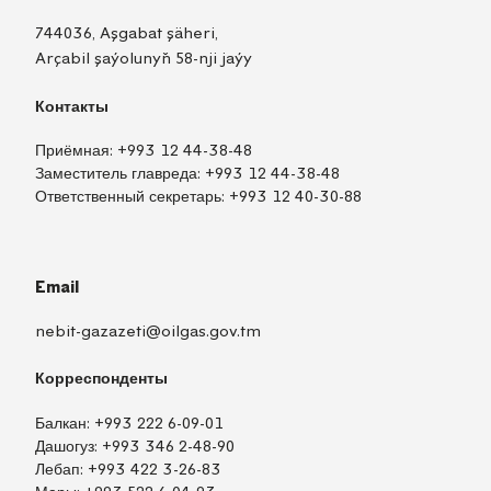
744036, Aşgabat şäheri,
Arçabil şaýolunyň 58-nji jaýy
Контакты
Приёмная:
+993 12 44-38-48
Заместитель главреда:
+993 12 44-38-48
Ответственный секретарь:
+993 12 40-30-88
Email
nebit-gazazeti@oilgas.gov.tm
Корреспонденты
Балкан:
+993 222 6-09-01
Дашогуз:
+993 346 2-48-90
Лебап:
+993 422 3-26-83