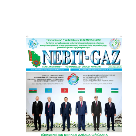
строению и обладающего огромным объемом
залежей газоконденсатного месторождения
Довлетабат и относится к территории
Тагтабазарского этрапа Марыйского велаята.
Расстояние от опытной скважины № 68, где на
газоконденсатном месторождении Довлетабат
получен газ, до месторождения Гуррукбиль
составляет 15-20 километров, а до газового
месторождения Гарабиль, открытого на
восточной стороне месторождения Гуррукбиль, -
10-15 километров.