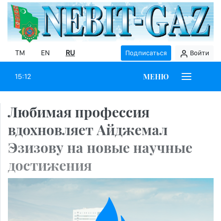
TM
EN
RU
Подписаться
Войти
МЕНЮ
15:12
Любимая профессия
вдохновляет Айджемал
Эзизову на новые научные
достижения