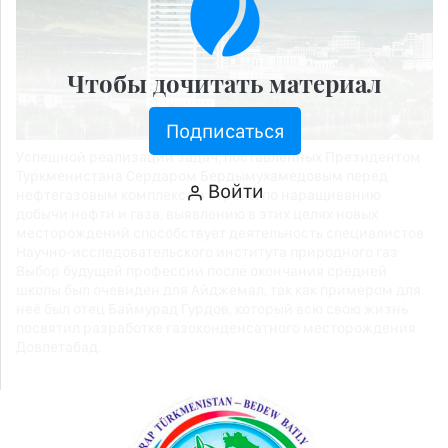
Чтобы дочитать материал
Подписаться
Успешной реализации задач, поставленных Президентом
Туркменистана Сердаром Бердымухамедовым перед
Войти
нефтегазовым комплексом страны по наращиванию
добычи нефти и газа, выявлению в этих целях новых
месторождений способствует деятельность специалистов
Научно-исследовательского института природного газ
Выбор будущей профессии после окончания средней
школы был очевиден для Айджемал, так как примером для
неё был отец Баймурад Гурдов, который всю свою жизнь
посвятил разработке газоконденсатного месторождения
Довлетабад.