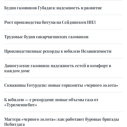
Будни газовиков Губадага: надежность и развитие
Рост производства битума на Сейдинском НПЗ
Трудовые будни сакарчагинских газовиков
Производственные рекорды к юбилею Независимости
Дашогузские газовики: надежность сетей и комфорт в
каждом доме
Скважины Готурдепе: новые горизонты «черного золота»
К юбилею — с рекордами: новые объемы газа от
«Туркменнебит»
Мастера «черного золота»: как работают буровые бригады
Небитдага