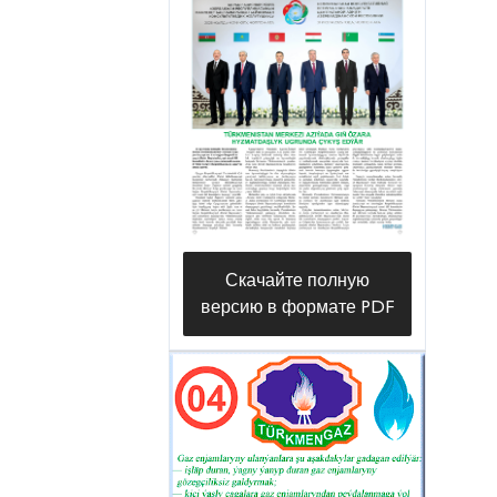
работы по обеспечению
населения жилых массивов
Новруз, «Меркез-1», «Меркез-2»,
«Сувчы» велаятского центра и
поселка Гулистан, что
полностью соответствует духу
эры Возрождения новой эпохи
могущественного государства.
Скачайте полную
версию в формате PDF