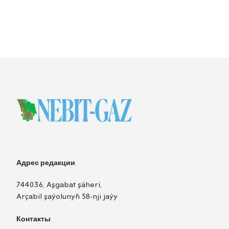
Адрес редакции
744036, Aşgabat şäheri,
Arçabil şaýolunyň 58-nji jaýy
Контакты