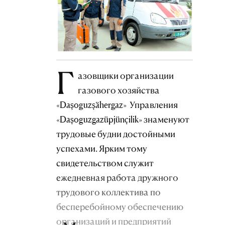
Г
азовщики организации
газового хозяйства
«Daşoguzşähergaz» Управления
«Daşoguzgazüpjünçilik» знаменуют
трудовые будни достойными
успехами. Ярким тому
свидетельством служит
ежедневная работа дружного
трудового коллектива по
бесперебойному обеспечению
организаций и предприятий