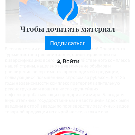
Чтобы дочитать материал
Подписаться
В соответствии с экономической стратегией Президента
Туркменистана решение задач, ориентированных на
диверсификацию всего народнохозяйственного комплекса
Войти
нашей страны, нацелено на увеличение объёмов и
расширение ассортимента производимой продукции,
пользующейся повышенным спросом за рубежом. В эт За
годы независимости комплекс претерпел капитальную
реконструкцию и вошел в число крупнейших
нефтеперерабатывающих предприятий мира. Благодаря
внушительным государственным инвестициям здесь были
введены в строй заводы по производству различных видов
товарной продукции из сырой нефти, а также сов