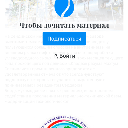
Чтобы дочитать материал
На Сейдинском нефтеперерабатывающем заводе
Подписаться
высокими темпами ведется работа по производству
пользующихся большим спросом на внутреннем и на
внешнем рынках нефтепродуктов за счет переработки
Войти
углеводородного сырья. Показатели трех месяцев текущего
года, проходящего под девизом «Кладезь разума Махтум
Специалисты промышленного предприятия с
удовлетворением отмечают, что всегда чувствуют
поддержку со стороны государства, выраженную в
принимаемых Президентом Сердаром
Бердымухамедовым важных решениях, всестороннем
содействии в пополнении материально-технической базы,
модернизации технологическог