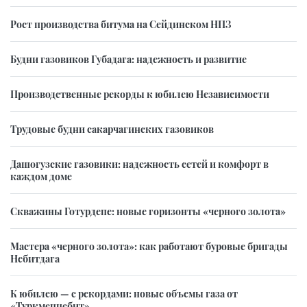
Рост производства битума на Сейдинском НПЗ
Будни газовиков Губадага: надежность и развитие
Производственные рекорды к юбилею Независимости
Трудовые будни сакарчагинских газовиков
Дашогузские газовики: надежность сетей и комфорт в
каждом доме
Скважины Готурдепе: новые горизонты «черного золота»
Мастера «черного золота»: как работают буровые бригады
Небитдага
К юбилею — с рекордами: новые объемы газа от
«Туркменнебит»