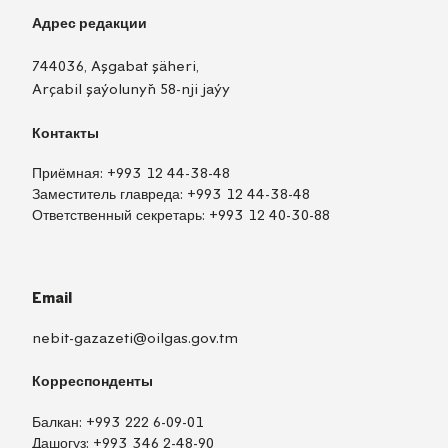
Адрес редакции
744036, Aşgabat şäheri,
Arçabil şaýolunyň 58-nji jaýy
Контакты
Приёмная:
+993 12 44-38-48
Заместитель главреда:
+993 12 44-38-48
Ответственный секретарь:
+993 12 40-30-88
Email
nebit-gazazeti@oilgas.gov.tm
Корреспонденты
Балкан:
+993 222 6-09-01
Дашогуз:
+993 346 2-48-90