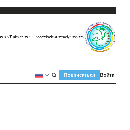
itarap Türkmenistan — bedew batly at-myradyň mekany
Подписаться
Войти