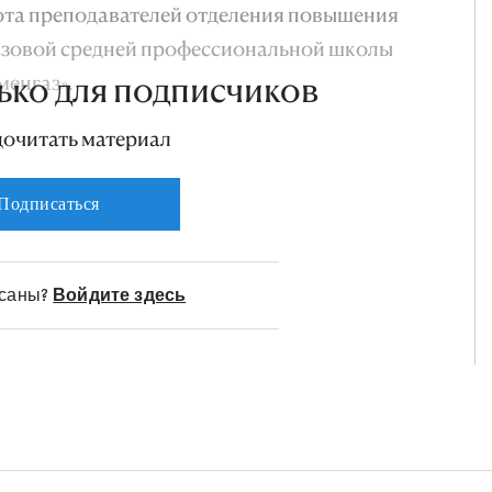
ота преподавателей отделения повышения
зовой средней профессиональной школы
менгаз».
ько для подписчиков
дочитать материал
Подписаться
исаны?
Войдите здесь