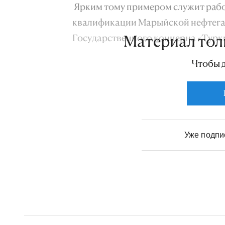
Ярким тому примером служит раб
квалификации Марыйской нефтега
Государственного концерна «Турк
Материал тол
Чтобы 
Уже подп