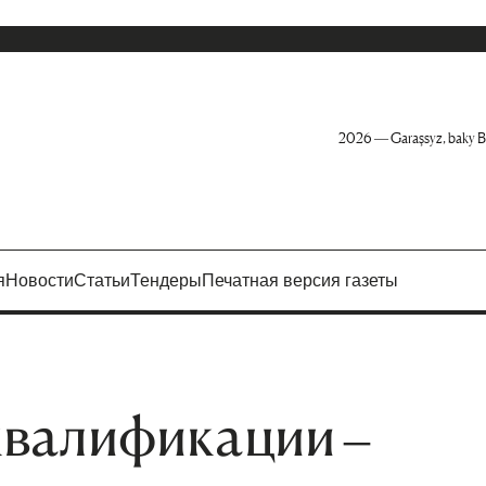
2026 — Garaşsyz, baky B
я
Новости
Статьи
Тендеры
Печатная версия газеты
валификации –