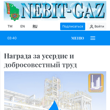
TM
EN
RU
Подписаться
Войти
МЕНЮ
03:40
Награда за усердие и
добросовестный труд