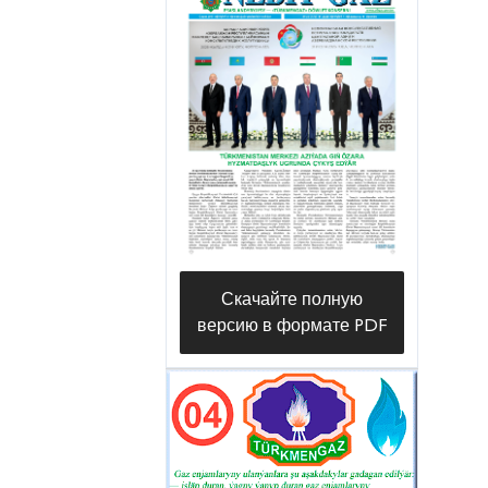
этой перспективной площадке
были проведены нашим
трудовым коллективом в 2013
году. Сегодня здесь добываются
обильные потоки
углеводородного сырья.
Проводимые нами на основе
фиксированных планов двух- и
трехмерные сейсморазведочные
Скачайте полную
работы включают профильные и
версию в формате PDF
гравиметрические, а также
другие методы исследования,
оценку нефтегазоносности
пластов, углубленные
исследования, направленные на