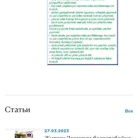
получение прироста запасов
углеводородов, — говорит
главный геофизик Балканской
геофизической экспедиции
Госкорпорации
«Туркменгеология» Чары
Сопыев.
Статьи
Все
27.03.2023
Жители Дашогуза бесперебойно