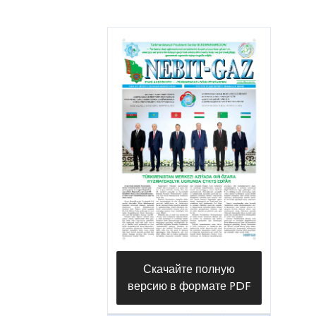
управления - организации
газового хозяйства
«Boldumsazetrapgaz». Мы решили
на месте ознакомиться с ходом
работ по газоснабжению
потребителей Болдумсазского
этрапа и застали коллектив
газовщиков за работами по
обслуживанию части
газопровода различного
диаметра протяженностью
более тысячи километров и 342
единиц газорегуляторных и
Скачайте полную
газораспределительных
версию в формате PDF
устройств.