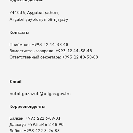
744036, Aşgabat şäheri,
Arçabil şaýolunyň 58-nji jaýy
Контакты
Приёмная:
+993 12 44-38-48
Заместитель главреда:
+993 12 44-38-48
Ответственный секретарь:
+993 12 40-30-88
Email
nebit-gazazeti@oilgas.gov.tm
Корреспонденты
Балкан:
+993 222 6-09-01
Дашогуз:
+993 346 2-48-90
Лебап:
+993 422 3-26-83