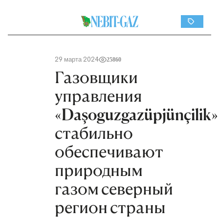
29 марта 2024
25860
Газовщики
управления
«Daşoguzgazüpjünçilik»
стабильно
обеспечивают
природным
газом северный
регион страны