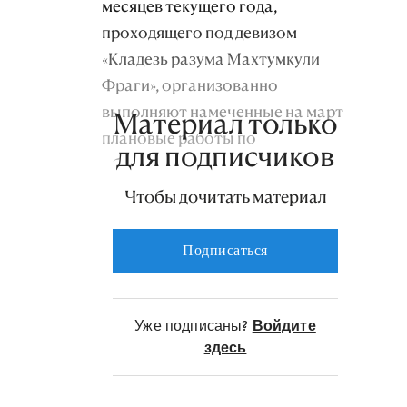
месяцев текущего года,
проходящего под девизом
«Кладезь разума Махтумкули
Фраги», организованно
выполняют намеченные на март
Материал только
плановые работы по
для подписчиков
обеспечению природным газом
населения, а также организаций
Чтобы дочитать материал
и предприятий северного
региона.
Подписаться
В этой связи необходимо
отметить ежедневную
Уже подписаны?
Войдите
кропотливую работу
здесь
специалистов одного из
передовых предприятий