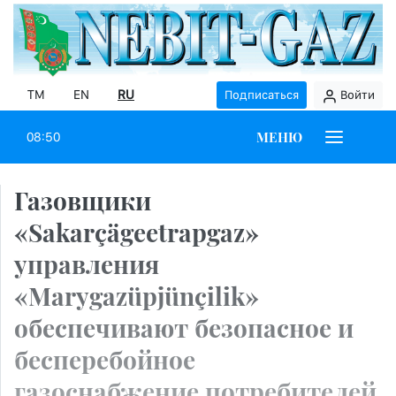
TM
EN
RU
Подписаться
Войти
МЕНЮ
08:50
Газовщики
«Sakarçägeetrapgaz»
управления
«Marygazüpjünçilik»
обеспечивают безопасное и
бесперебойное
газоснабжение потребителей