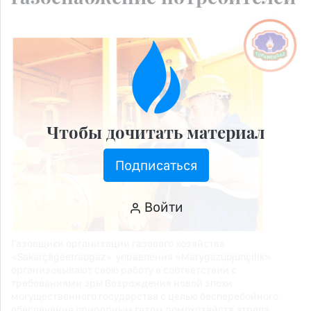
Чтобы дочитать материал
Подписаться
Войти
Газовщики организации газового хозяйства
«Sakarçägeetrapgaz» управления «Marygazüpjünçilik»
организовывают свою работу в соответствии с
требованиями эры Возрождения новой эпохи
могущественного государства с целью бесперебойного
обеспечения природным газом домохозяйств этрапа.