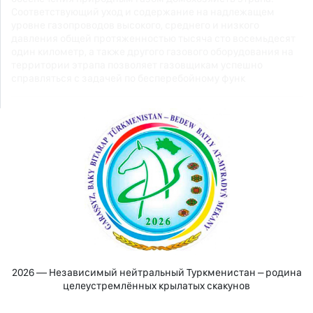
Соответствующий уход и содержание на надлежащем
уровне газопроводов высокого, среднего и низкого
давления общей протяженностью тысяча сто восемьдесят
один километр, а также другого газового оборудования на
территории этрапа позволяет газовщикам успешно
справляться с задачей по бесперебойному функ
2026 — Независимый нейтральный Туркменистан – родина
целеустремлённых крылатых скакунов