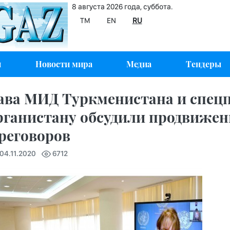
8 августа 2026 года, суббота.
TM
EN
RU
и
Новости мира
Медиа
Тендеры
ава МИД Туркменистана и спец
ганистану обсудили продвиже
реговоров
 04.11.2020
6712