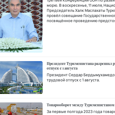
Третьей Конференции ООН по разв
морю. В воскресенье, 11 июля, Нац
Председатель Халк Маслахаты Тур
провёл совещание Государственног
посвящённое проведению предстоя
Президент Туркменистана разрешил р
отпуск с 1 августа
Президент Сердар Бердымухамедов
трудовой отпуск с 1 августа.
Товарооборот между Туркменистаном и
За первые полгода 2023 года това