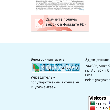
Скачайте полную
версию в формате PDF
Адрес редакци
Электронная газета
744036, Ашхаб
пр. Арчабил, 5
Email:
Учредитель -
nebit-gazgazet
государственный концерн
«Туркменгаз»