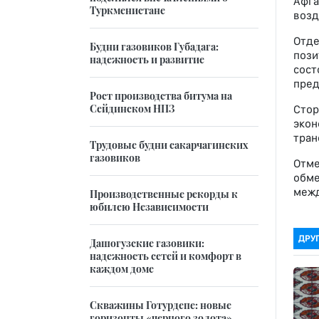
Афга
Туркменистане
возд
Отде
Будни газовиков Губадага:
пози
надежность и развитие
сост
пред
Рост производства битума на
Сейдинском НПЗ
Стор
экон
тран
Трудовые будни сакарчагинских
газовиков
Отме
обме
межд
Производственные рекорды к
юбилею Независимости
ДРУ
Дашогузские газовики:
надежность сетей и комфорт в
каждом доме
Скважины Готурдепе: новые
горизонты «черного золота»