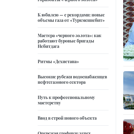
К юбилею — с рекордами: новые
объемы газа от «Туркменнебит»
Мастера «черного золота»: как
работают буровые бригады
Небитдага
Ритмы «Дехистана»
Высокие рубежи водоснабженцев
нефтегазового сектора
Путь к профессиональному
мастерству
Ввод в строй нового объекта
Опережая графики: успех