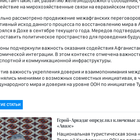
нистан-Пакистан, развитию железнодорожного сообщения, 
ействие на мирохозяйственные связи на евразийском прост
льно рассмотрено продвижение межафганских переговоров
тивный исход данного процесса по восстановлению мира в 
оялся в Дохе в сентябре текущего года. Мередов подтверди
оставить политическое пространство для проведения буду
оны подчеркнули важность оказания содействия Афганиста
омической интеграции. В этом контексте отмечена важность
спортной и коммуникационной инфраструктуры.
тив важность укрепления доверия и взаимопонимания межд
нялись мнениями о возможных совместных инициативах, в ча
ународного мира и доверия на уровне ООН по инициативе Т
ГИЕ СТАТЬИ
Герой-Аркадаг определил ключевые з
«Авазе»
Национальная туристическая зона 