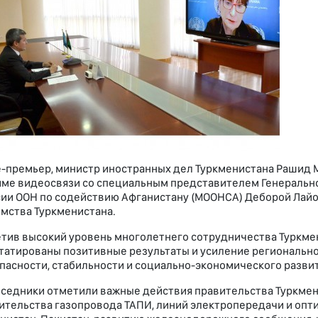
-премьер, министр иностранных дел Туркменистана Рашид М
ме видеосвязи со специальным представителем Генеральног
ии ООН по содействию Афганистану (МООНСА) Деборой Лайо
мства Туркменистана.
тив высокий уровень многолетнего сотрудничества Туркме
татированы позитивные результаты и усиление регионально
пасности, стабильности и социально-экономического разви
седники отметили важные действия правительства Туркмени
ительства газопровода ТАПИ, линий электропередачи и опт