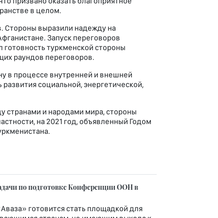
что призвано оказать благоприятное
ранстве в целом.
. Стороны выразили надежду на
Афганистане. Запуск переговоров
л готовность туркменской стороны
щих раундов переговоров.
ну в процессе внутренней и внешней
 развития социальной, энергетической,
у странами и народами мира, стороны
стности, на 2021 год, объявленный Годом
уркменистана.
адачи по подготовке Конференции ООН в
«Аваза» готовится стать площадкой для