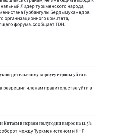
ивающимся странам, не имеющим выхода к
иональный Лидер туркменского народа,
кменистана Гурбангулы Бердымухамедов
о организационного комитета,
щего форума, сообщает TDH.
уководительскому корпусу страны уйти в
 разрешил членам правительства уйти в
 Китаем в первом полугодии вырос на 12,3%
рооборот между Туркменистаном и КНР