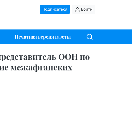
Подписаться
Войти
Печатная версия газеты
представитель ООН по
ние межафганских