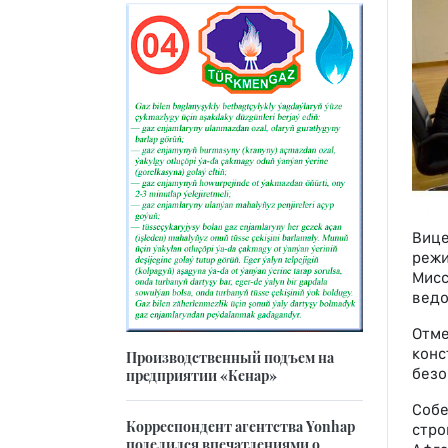
Вице
режи
Мисс
ведо
Отме
конс
Производственный подъем на
безо
предприятии «Кенар»
Собе
Корреспондент агентства Yonhap
стро
поделился впечатлениями о