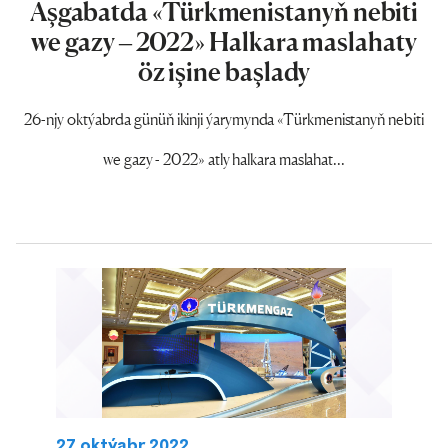
Aşgabatda «Türkmenistanyň nebiti
we gazy – 2022» Halkara maslahaty
öz işine başlady
26-njy oktýabrda günüň ikinji ýarymynda «Türkmenistanyň nebiti
we gazy - 2022» atly halkara maslahat...
27 oktýabr 2022