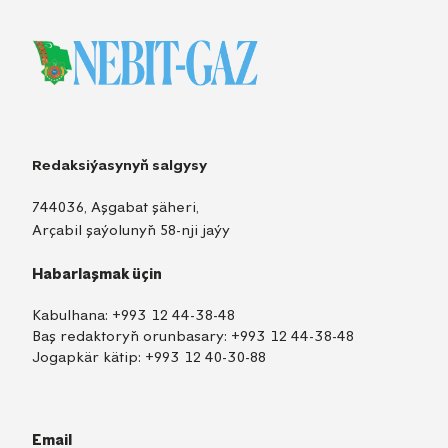
Redaksiýasynyň salgysy
744036, Aşgabat şäheri,
Arçabil şaýolunyň 58-nji jaýy
Habarlaşmak üçin
Kabulhana:
+993 12 44-38-48
Baş redaktoryň orunbasary:
+993 12 44-38-48
Jogapkär kätip:
+993 12 40-30-88
Email