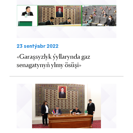
23 sentýabr 2022
«Garaşsyzlyk ýyllarynda gaz
senagatynyň ylmy ösüşi»