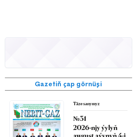
Gazetiň çap görnüşi
Täze sanymyz
№31
2026-njy ýylyň
awgust aýynyň 4-i