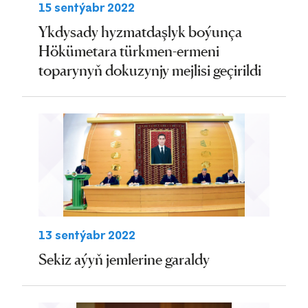
15 sentýabr 2022
Ykdysady hyzmatdaşlyk boýunça
Hökümetara türkmen-ermeni
toparynyň dokuzynjy mejlisi geçirildi
13 sentýabr 2022
Sekiz aýyň jemlerine garaldy