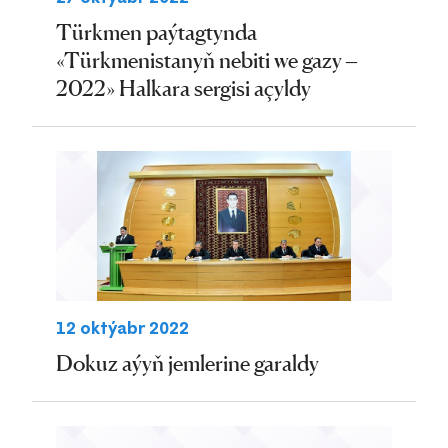
Türkmen paýtagtynda
«Türkmenistanyň nebiti we gazy –
2022» Halkara sergisi açyldy
12 oktýabr 2022
Dokuz aýyň jemlerine garaldy