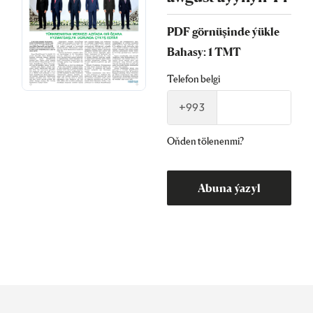
PDF görnüşinde ýükle
Bahasy: 1 TMT
Telefon belgi
+993
Oňden tölenenmi?
Abuna ýazyl