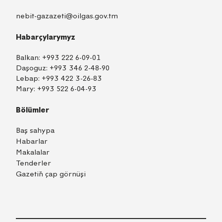
nebit-gazazeti@oilgas.gov.tm
Habarçylarymyz
Balkan:
+993 222 6-09-01
Daşoguz:
+993 346 2-48-90
Lebap:
+993 422 3-26-83
Mary:
+993 522 6-04-93
Bölümler
Baş sahypa
Habarlar
Makalalar
Tenderler
Gazetiň çap görnüşi
TM
EN
RU
Içeri girmek