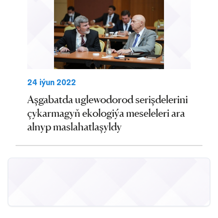
24 iýun 2022
Aşgabatda uglewodorod serişdelerini
çykarmagyň ekologiýa meseleleri ara
alnyp maslahatlaşyldy