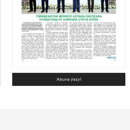
Abuna ýazyl