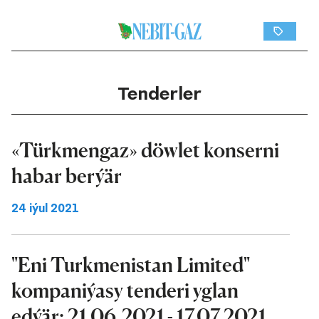
Tenderler
«Türkmengaz» döwlet konserni
habar berýär
24 iýul 2021
"Eni Turkmenistan Limited"
kompaniýasy tenderi yglan
edýär: 21.06.2021 - 17.07.2021