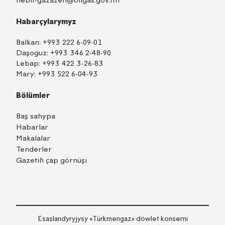
nebit-gazazeti@oilgas.gov.tm
Habarçylarymyz
Balkan:
+993 222 6-09-01
Daşoguz:
+993 346 2-48-90
Lebap:
+993 422 3-26-83
Mary:
+993 522 6-04-93
Bölümler
Baş sahypa
Habarlar
Makalalar
Tenderler
Gazetiň çap görnüşi
TM
EN
RU
Içeri girmek
Esaslandyryjysy «Тürkmengaz» döwlet konserni