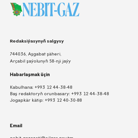
Redaksiýasynyň salgysy
744036, Aşgabat şäheri,
Arçabil şaýolunyň 58-nji jaýy
Habarlaşmak üçin
Kabulhana:
+993 12 44-38-48
Baş redaktoryň orunbasary:
+993 12 44-38-48
Jogapkär kätip:
+993 12 40-30-88
Email