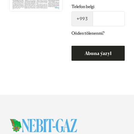
Telefon belgi
+993
Oňden tölenenmi?
Abuna ýazyl