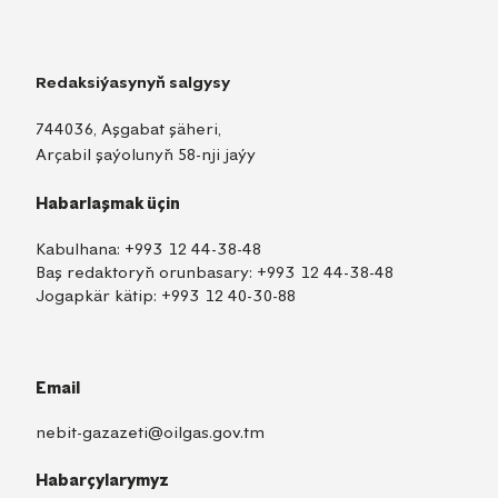
Redaksiýasynyň salgysy
744036, Aşgabat şäheri,
Arçabil şaýolunyň 58-nji jaýy
Habarlaşmak üçin
Kabulhana:
+993 12 44-38-48
Baş redaktoryň orunbasary:
+993 12 44-38-48
Jogapkär kätip:
+993 12 40-30-88
Email
nebit-gazazeti@oilgas.gov.tm
Habarçylarymyz