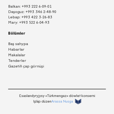
Balkan:
+993 222 6-09-01
Daşoguz:
+993 346 2-48-90
Lebap:
+993 422 3-26-83
Mary:
+993 522 6-04-93
Bölümler
Baş sahypa
Habarlar
Makalalar
Tenderler
Gazetiň çap görnüşi
TM
EN
RU
Içeri girmek
Esaslandyryjysy «Тürkmengaz» döwlet konserni
Işläp düzen
Arassa Nusga