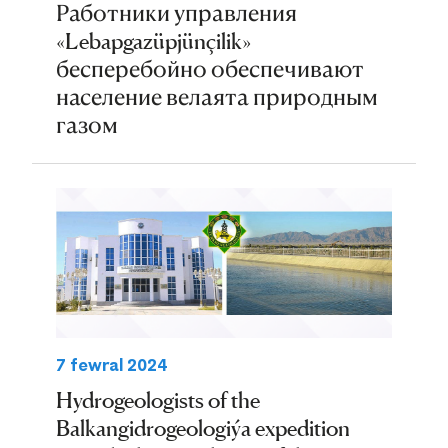
Работники управления
«Lebapgazüpjünçilik»
бесперебойно обеспечивают
население велаята природным
газом
7 fewral 2024
Hydrogeologists of the
Balkangidrogeologiýa expedition