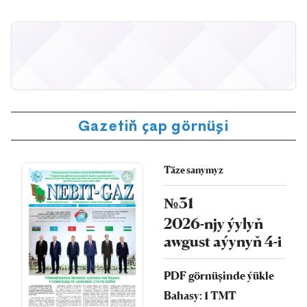
Gazetiň çap görnüşi
Täze sanymyz
№31
2026-njy ýylyň
awgust aýynyň 4-i
PDF görnüşinde ýükle
Bahasy: 1 TMT