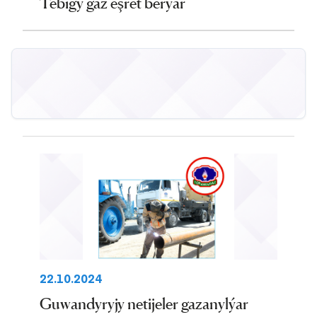
Tebigy gaz eşret berýär
22.10.2024
Guwandyryjy netijeler gazanylýar