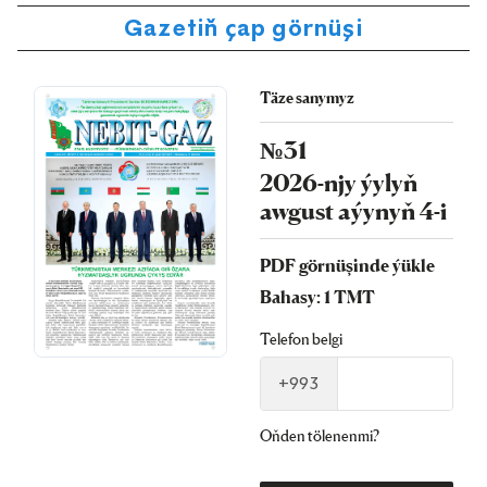
Gazetiň çap görnüşi
Täze sanymyz
№31
2026-njy ýylyň
awgust aýynyň 4-i
PDF görnüşinde ýükle
Bahasy: 1 TMT
Telefon belgi
+993
Oňden tölenenmi?