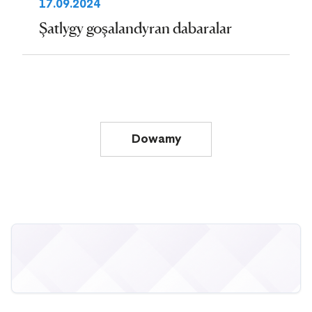
17.09.2024
Şatlygy goşalandyran dabaralar
Dowamy