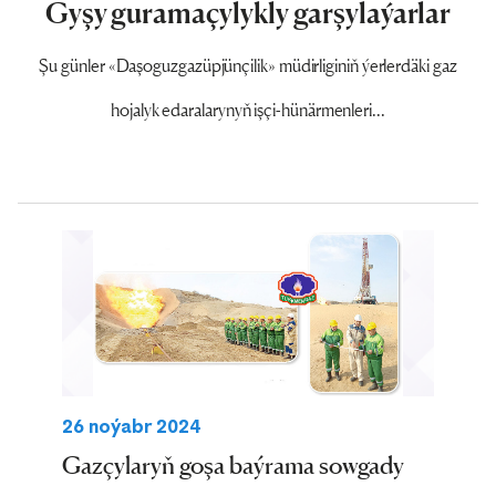
Gyşy guramaçylykly garşylaýarlar
Şu günler «Daşoguzgazüpjünçilik» müdirliginiň ýerlerdäki gaz
hojalyk edaralarynyň işçi-hünärmenleri...
26 noýabr 2024
Gazçylaryň goşa baýrama sowgady