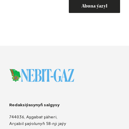
Abuna ýazyl
Redaksiýasynyň salgysy
744036, Aşgabat şäheri,
Arçabil şaýolunyň 58-nji jaýy