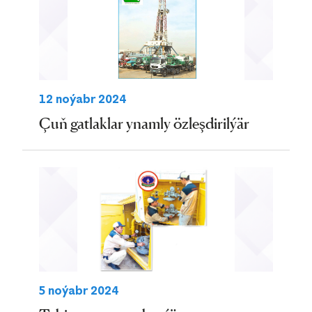
12 noýabr 2024
Çuň gatlaklar ynamly özleşdirilýär
5 noýabr 2024