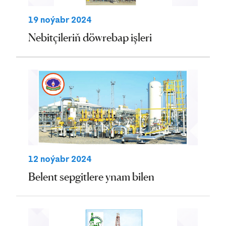
19 noýabr 2024
Nebitçileriň döwrebap işleri
12 noýabr 2024
Belent sepgitlere ynam bilen