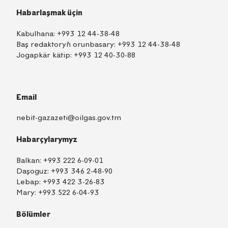
Habarlaşmak üçin
Kabulhana:
+993 12 44-38-48
Baş redaktoryň orunbasary:
+993 12 44-38-48
Jogapkär kätip:
+993 12 40-30-88
Email
nebit-gazazeti@oilgas.gov.tm
Habarçylarymyz
Balkan:
+993 222 6-09-01
Daşoguz:
+993 346 2-48-90
Lebap:
+993 422 3-26-83
Mary:
+993 522 6-04-93
Bölümler