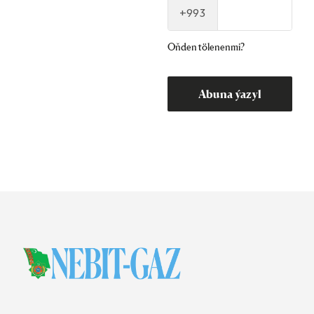
+993
Oňden tölenenmi?
Abuna ýazyl