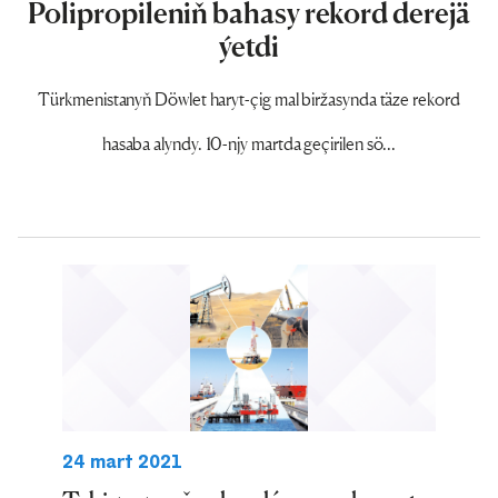
Polipropileniň bahasy rekord derejä
ýetdi
Türkmenistanyň Döwlet haryt-çig mal biržasynda täze rekord
hasaba alyndy. 10-njy martda geçirilen sö...
24 mart 2021