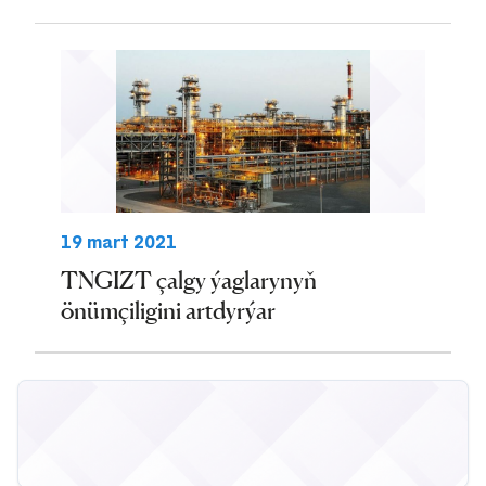
19 mart 2021
TNGIZT çalgy ýaglarynyň
önümçiligini artdyrýar