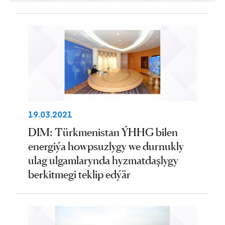
19.03.2021
DIM: Türkmenistan ÝHHG bilen
energiýa howpsuzlygy we durnukly
ulag ulgamlarynda hyzmatdaşlygy
berkitmegi teklip edýär