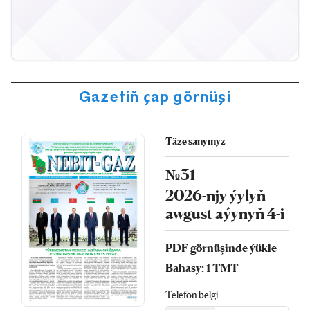
Gazetiň çap görnüşi
Täze sanymyz
№31
2026-njy ýylyň
awgust aýynyň 4-i
PDF görnüşinde ýükle
Bahasy: 1 TMT
Telefon belgi