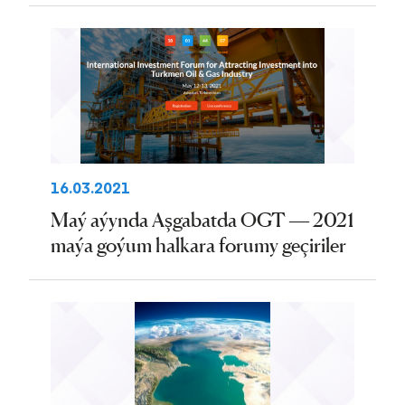
16.03.2021
Maý aýynda Aşgabatda OGT — 2021
maýa goýum halkara forumy geçiriler