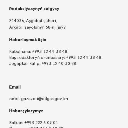
Redaksiýasynyň salgysy
744036, Aşgabat şäheri,
Arçabil şaýolunyň 58-nji jaýy
Habarlaşmak üçin
Kabulhana:
+993 12 44-38-48
Baş redaktoryň orunbasary:
+993 12 44-38-48
Jogapkär kätip:
+993 12 40-30-88
Email
nebit-gazazeti@oilgas.gov.tm
Habarçylarymyz
Balkan:
+993 222 6-09-01