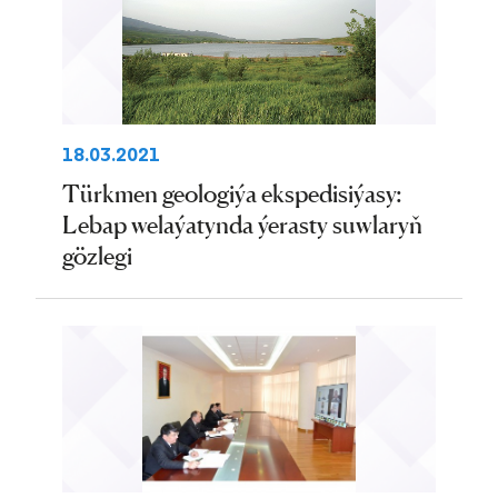
18.03.2021
Türkmen geologiýa ekspedisiýasy:
Lebap welaýatynda ýerasty suwlaryň
gözlegi