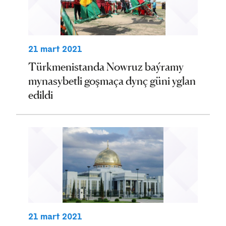
21 mart 2021
Türkmenistanda Nowruz baýramy
mynasybetli goşmaça dynç güni yglan
edildi
21 mart 2021