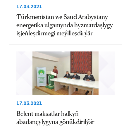
17.03.2021
Türkmenistan we Saud Arabystany
energetika ulgamynda hyzmatdaşlygy
işjeňleşdirmegi meýilleşdirýär
17.03.2021
Belent maksatlar halkyň
abadançylygyna gönükdirilýär