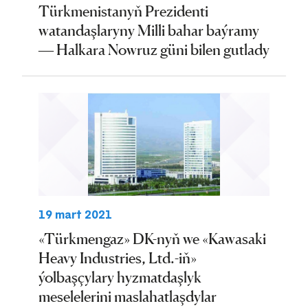
Türkmenistanyň Prezidenti
watandaşlaryny Milli bahar baýramy
— Halkara Nowruz güni bilen gutlady
19 mart 2021
«Türkmengaz» DK-nyň we «Kawasaki
Heavy Industries, Ltd.-iň»
ýolbaşçylary hyzmatdaşlyk
meselelerini maslahatlaşdylar