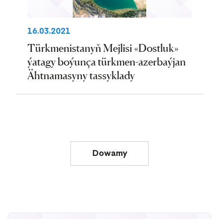
16.03.2021
Türkmenistanyň Mejlisi «Dostluk»
ýatagy boýunça türkmen-azerbaýjan
Ähtnamasyny tassyklady
Dowamy