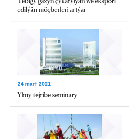
Tebigy gazyň çykarylýan we eksport
edilýän möçberleri artýar
24 mart 2021
Ylmy-tejribe seminary