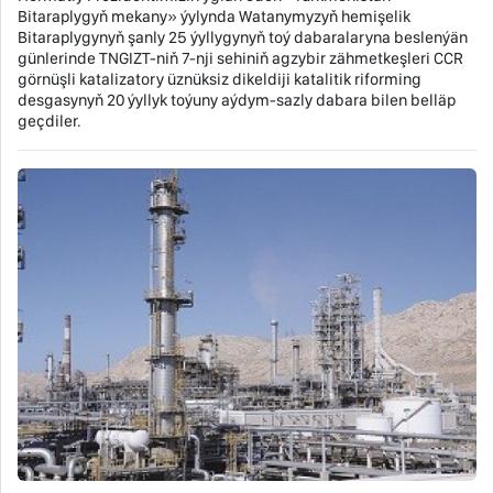
Bitaraplygyň mekany» ýylynda Watanymyzyň hemişelik
Bitaraplygynyň şanly 25 ýyllygynyň toý dabaralaryna beslenýän
günlerinde TNGIZT-niň 7-nji sehiniň agzybir zähmetkeşleri CCR
görnüşli katalizatory üznüksiz dikeldiji katalitik riforming
desgasynyň 20 ýyllyk toýuny aýdym-sazly dabara bilen belläp
geçdiler.