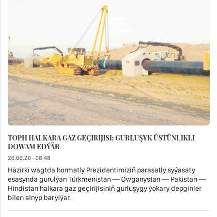
TOPH HALKARA GAZ GEÇIRIJISI: GURLUŞYK ÜSTÜNLIKLI
DOWAM EDÝÄR
26.08.20 - 08:48
Häzirki wagtda hormatly Prezidentimiziň parasatly syýasaty
esasynda gurulýan Türkmenistan — Owganystan — Pakistan —
Hindistan halkara gaz geçirijisiniň gurluşygy ýokary depginler
bilen alnyp barylýar.