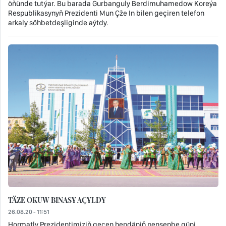
öňünde tutýar. Bu barada Gurbanguly Berdimuhamedow Koreýa
Respublikasynyň Prezidenti Mun Çže In bilen geçiren telefon
arkaly söhbetdeşliginde aýtdy.
TÄZE OKUW BINASY AÇYLDY
26.08.20 - 11:51
Hormatly Prezidentimiziň geçen hepdäniň penşenbe güni