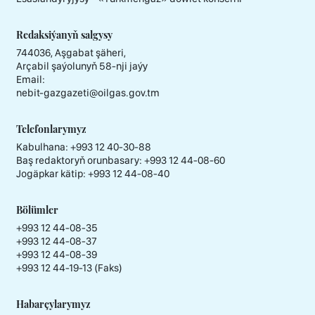
Redaksiýanyň salgysy
744036, Aşgabat şäheri,
Arçabil şaýolunyň 58-nji jaýy
Email:
nebit-gazgazeti@oilgas.gov.tm
Telefonlarymyz
Kabulhana:
+993 12 40-30-88
Baş redaktoryň orunbasary:
+993 12 44-08-60
Jogäpkar kätip:
+993 12 44-08-40
Bölümler
+993 12 44-08-35
+993 12 44-08-37
+993 12 44-08-39
+993 12 44-19-13 (Faks)
Habarçylarymyz