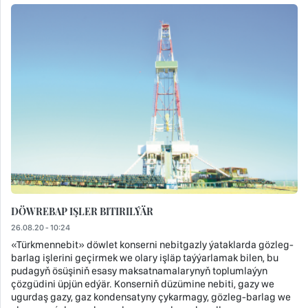
DÖWREBAP IŞLER BITIRILÝÄR
26.08.20 - 10:24
«Türkmennebit» döwlet konserni nebitgazly ýataklarda gözleg-
barlag işlerini geçirmek we olary işläp taýýarlamak bilen, bu
pudagyň ösüşiniň esasy maksatnamalarynyň toplumlaýyn
çözgüdini üpjün edýär. Konserniň düzümine nebiti, gazy we
ugurdaş gazy, gaz kondensatyny çykarmagy, gözleg-barlag we