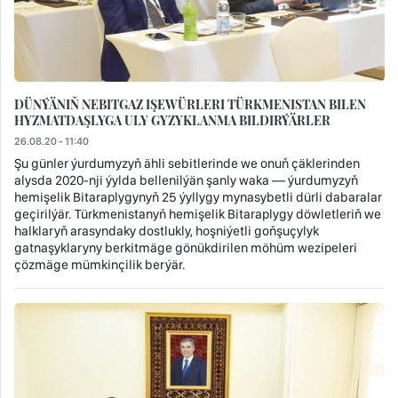
DÜNÝÄNIŇ NEBITGAZ IŞEWÜRLERI TÜRKMENISTAN BILEN
HYZMATDAŞLYGA ULY GYZYKLANMA BILDIRÝÄRLER
26.08.20 - 11:40
Şu günler ýurdumyzyň ähli sebitlerinde we onuň çäklerinden
alysda 2020-nji ýylda bellenilýän şanly waka — ýurdumyzyň
hemişelik Bitaraplygynyň 25 ýyllygy mynasybetli dürli dabaralar
geçirilýär. Türkmenistanyň hemişelik Bitaraplygy döwletleriň we
halklaryň arasyndaky dostlukly, hoşniýetli goňşuçylyk
gatnaşyklaryny berkitmäge gönükdirilen möhüm wezipeleri
çözmäge mümkinçilik berýär.