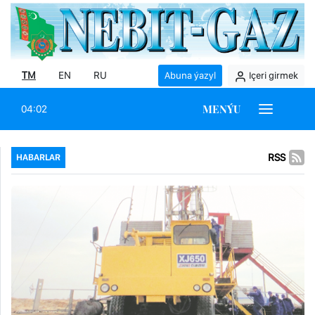
TM
EN
RU
Abuna ýazyl
Içeri girmek
MENÝU
04:02
RSS
HABARLAR