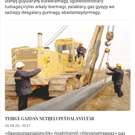
ulanyş guýularyny burawlamagy, uglewodorodlary
turbageçirijiler arkaly ibermegi, ýataklary, gaz gysyjy we
sazlaýjy desgalary gurmagy, abadanlaşdyrmagy,
TEBIGY GAZDAN NETIJELI PEÝDALANYLÝAR
26.08.20 - 10:21
«Daşoguzgazüpjünçilik» müdirliginiň «Göroglyetrapgaz» gaz