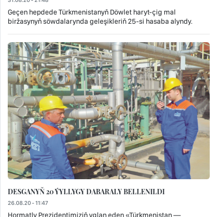
31.08.20 - 21:48
Geçen hepdede Türkmenistanyň Döwlet haryt-çig mal
biržasynyň söwdalarynda geleşikleriň 25-si hasaba alyndy.
DESGANYŇ 20 ÝYLLYGY DABARALY BELLENILDI
26.08.20 - 11:47
Hormatly Prezidentimiziň yglan eden «Türkmenistan —