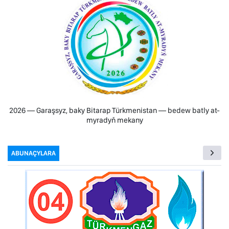
2026 — Garaşsyz, baky Bitarap Türkmenistan — bedew batly at-
myradyň mekany
ABUNAÇYLARA