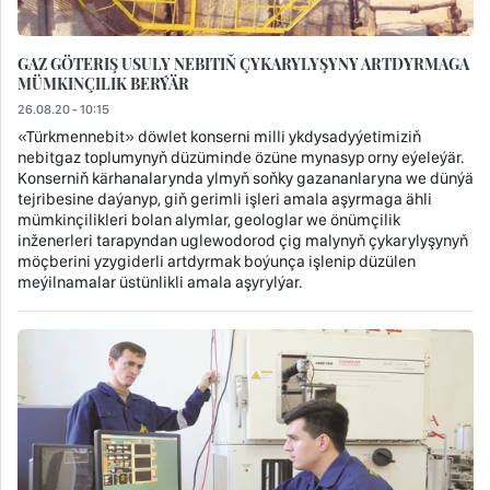
GAZ GÖTERIŞ USULY NEBITIŇ ÇYKARYLYŞYNY ARTDYRMAGA
MÜMKINÇILIK BERÝÄR
26.08.20 - 10:15
«Türkmennebit» döwlet konserni milli ykdysadyýetimiziň
nebitgaz toplumynyň düzüminde özüne mynasyp orny eýeleýär.
Konserniň kärhanalarynda ylmyň soňky gazananlaryna we dünýä
tejribesine daýanyp, giň gerimli işleri amala aşyrmaga ähli
mümkinçilikleri bolan alymlar, geologlar we önümçilik
inženerleri tarapyndan uglewodorod çig malynyň çykarylyşynyň
möçberini yzygiderli artdyrmak boýunça işlenip düzülen
meýilnamalar üstünlikli amala aşyrylýar.