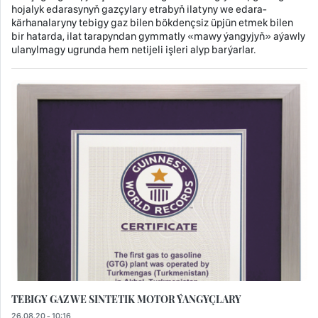
hojalyk edarasynyň gazçylary etrabyň ilatyny we edara-
kärhanalaryny tebigy gaz bilen bökdençsiz üpjün etmek bilen
bir hatarda, ilat tarapyndan gymmatly «mawy ýangyjyň» aýawly
ulanylmagy ugrunda hem netijeli işleri alyp barýarlar.
TEBIGY GAZ WE SINTETIK MOTOR ÝANGYÇLARY
26.08.20 - 10:16