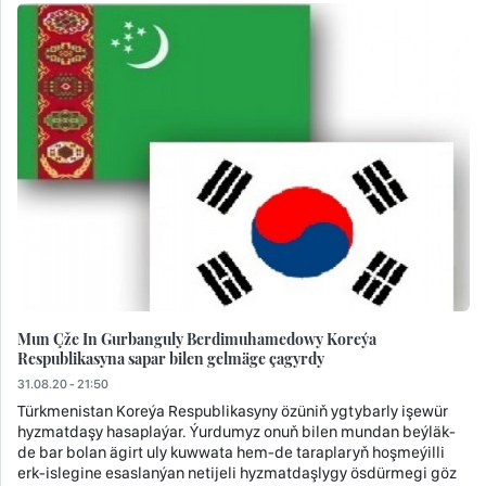
Mun Çže In Gurbanguly Berdimuhamedowy Koreýa
Respublikasyna sapar bilen gelmäge çagyrdy
31.08.20 - 21:50
Türkmenistan Koreýa Respublikasyny özüniň ygtybarly işewür
hyzmatdaşy hasaplaýar. Ýurdumyz onuň bilen mundan beýläk-
de bar bolan ägirt uly kuwwata hem-de taraplaryň hoşmeýilli
erk-islegine esaslanýan netijeli hyzmatdaşlygy ösdürmegi göz