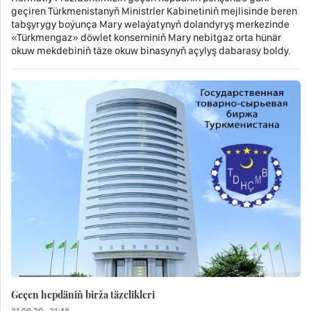
geçiren Türkmenistanyň Ministrler Kabinetiniň mejlisinde beren
tabşyrygy boýunça Mary welaýatynyň dolandyryş merkezinde
«Türkmengaz» döwlet konserniniň Mary nebitgaz orta hünär
okuw mekdebiniň täze okuw binasynyň açylyş dabarasy boldy.
Geçen hepdäniň birža täzelikleri