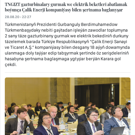
TNGIZT gazturbinalary gurmak we elektrik beketleri abatlamak
boýunça Çalik Enerji kompaniýasy bilen şertnama baglanyşar
28.08.20 - 22:27
Türkmenistanyň Prezidenti Gurbanguly Berdimuhamedow
Türkmenbaşydaky nebiti gaýtadan işleýän zawodlar toplumyna
2 sany täze gazturbinany gurmak we elektrik bekediniň durkuny
täzelemek barada Türkiýe Respublikasynyň “Çalik Enerji Sanayi
ve Ticaret A.Ş.” kompaniýasy bilen desgany 18 aýyň dowamynda
ulanmaga doly taýýar edip tabşyrmak şertinde öz serişdeleriniň
hasabyna şertnama baglaşmaga ygtyýar berýän Karara gol
çekdi.