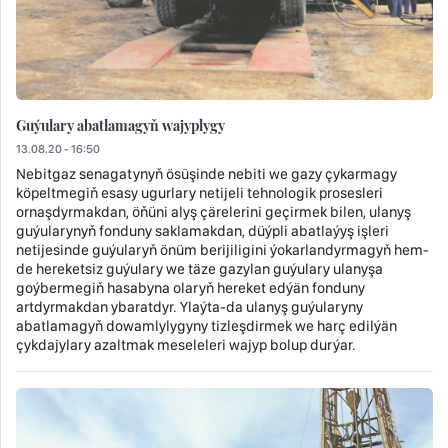
Guýulary abatlamagyň wajyplygy
13.08.20 - 16:50
Nebitgaz senagatynyň ösüşinde nebiti we gazy çykarmagy
köpeltmegiň esasy ugurlary netijeli tehnologik prosesleri
ornaşdyrmakdan, öňüni alyş çärelerini geçirmek bilen, ulanyş
guýularynyň fonduny saklamakdan, düýpli abatlaýyş işleri
netijesinde guýularyň önüm berijiligini ýokarlandyrmagyň hem-
de hereketsiz guýulary we täze gazylan guýulary ulanyşa
goýbermegiň hasabyna olaryň hereket edýän fonduny
artdyrmakdan ybaratdyr. Ylaýta-da ulanyş guýularyny
abatlamagyň dowamlylygyny tizleşdirmek we harç edilýän
çykdajylary azaltmak meseleleri wajyp bolup durýar.