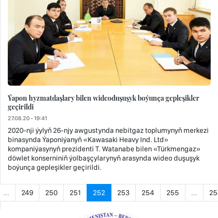
Ýapon hyzmatdaşlary bilen wideoduşuşyk boýunça gepleşikler
geçirildi
27.08.20 - 19:41
2020-nji ýylyň 26-njy awgustynda nebitgaz toplumynyň merkezi
binasynda Ýaponiýanyň «Kawasaki Heavy Ind. Ltd»
kompaniýasynyň prezidenti T. Watanabe bilen «Türkmengaz»
döwlet konserniniň ýolbaşçylarynyň arasynda wideo duşuşyk
boýunça gepleşikler geçirildi.
...
249
250
251
252
253
254
255
...
25