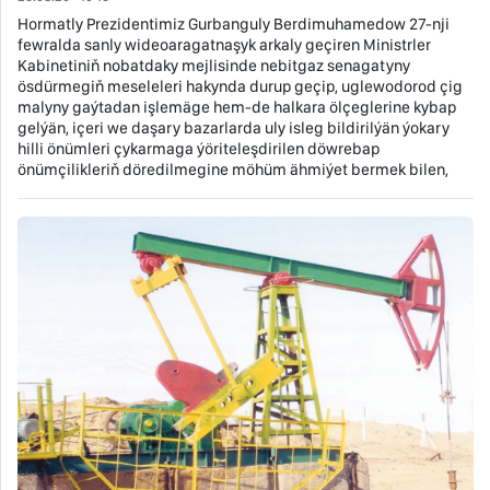
Hormatly Prezidentimiz Gurbanguly Berdimuhamedow 27-nji
fewralda sanly wideoaragatnaşyk arkaly geçiren Ministrler
Kabinetiniň nobatdaky mejlisinde nebitgaz senagatyny
ösdürmegiň meseleleri hakynda durup geçip, uglewodorod çig
malyny gaýtadan işlemäge hem-de halkara ölçeglerine kybap
gelýän, içeri we daşary bazarlarda uly isleg bildirilýän ýokary
hilli önümleri çykarmaga ýöriteleşdirilen döwrebap
önümçilikleriň döredilmegine möhüm ähmiýet bermek bilen,