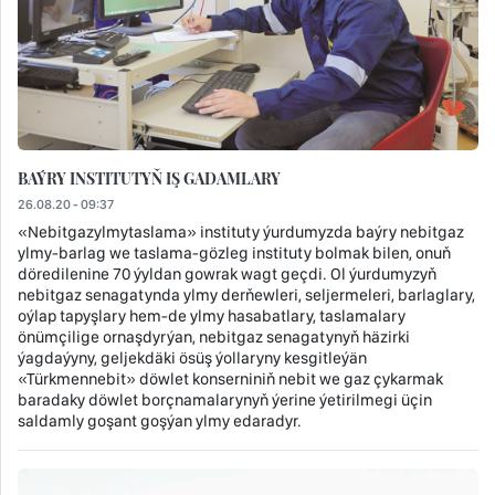
BAÝRY INSTITUTYŇ IŞ GADAMLARY
26.08.20 - 09:37
«Nebitgazylmytaslama» instituty ýurdumyzda baýry nebitgaz
ylmy-barlag we taslama-gözleg instituty bolmak bilen, onuň
döredilenine 70 ýyldan gowrak wagt geçdi. Ol ýurdumyzyň
nebitgaz senagatynda ylmy derňewleri, seljermeleri, barlaglary,
oýlap tapyşlary hem-de ylmy hasabatlary, taslamalary
önümçilige ornaşdyrýan, nebitgaz senagatynyň häzirki
ýagdaýyny, geljekdäki ösüş ýollaryny kesgitleýän
«Türkmennebit» döwlet konserniniň nebit we gaz çykarmak
baradaky döwlet borçnamalarynyň ýerine ýetirilmegi üçin
saldamly goşant goşýan ylmy edaradyr.