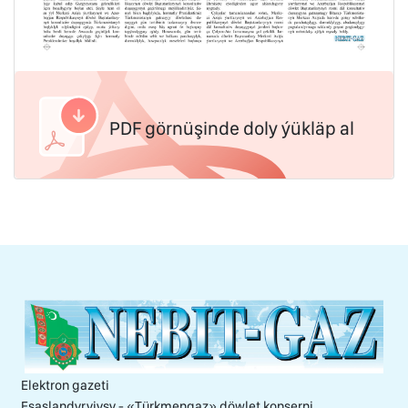
PDF görnüşinde doly ýükläp al
Elektron gazeti
Esaslandyryjysy - «Тürkmengaz» döwlet konserni