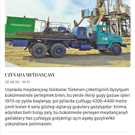
UZYNADA MEÝDANÇASY
26.08.20 - 10:31
Uzynada meýdançasy Günbatar Türkmen çöketliginiň Gyzylgum
bükülmesinde ýerleşmek bilen, bu ýerde ilkinji guýy gazuw işleri
1970-nji ýylda başlanyp, şol ýyllarda çuňlugy 4200-4400 metre
çenli bolan 4 sany gözleg-agtaryş guýulary gazylypdyr. Emma,
adyndan belli bolşy ýaly, bu bükülmede ýerleşen meýdançanyň
gatlaklary has çuňlaşyp gidýänligi üçin aşaky gyzylreňkli
çökündilere ýetilmändir.