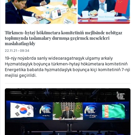
Türkmen-hytaý hökümetara komitetiniň mejlisinde nebitgaz
toplumynda taslamalary durmuşa geçirmek meseleleri
maslahatlaşyldy
22.11.21 - 09:34
19-njy noýabrda sanly wideoaragatnaşyk ulgamy arkaly
Hyzmatdaşlyk boýunça türkmen-hytaý hökümetara komitetiniň
Energetika babatda hyzmatdaşlyk boýunça kiçi komitetiniň 7-nji
mejlisi geçirildi.