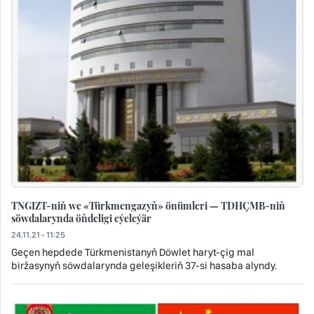
TNGIZT-niň we «Türkmengazyň» önümleri — TDHÇMB-niň
söwdalarynda öňdeligi eýeleýär
24.11.21 - 11:25
Geçen hepdede Türkmenistanyň Döwlet haryt-çig mal
biržasynyň söwdalarynda geleşikleriň 37-si hasaba alyndy.