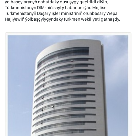
ýolbaşçylarynyň nobatdaky duşuşygy geçirildi diýip,
Türkmenistanyň DIM-niň saýty habar berýär. Mejlise
Türkmenistanyň Daşary işler ministriniň orunbasary Wepa
Hajiýewiň ýolbaşçylygyndaky türkmen wekiliýeti gatnaşdy.