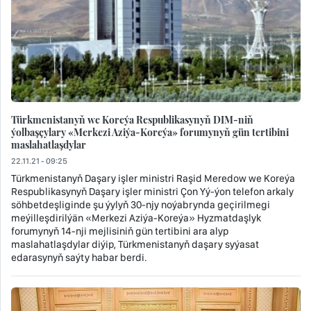
Türkmenistanyň we Koreýa Respublikasynyň DIM-niň
ýolbaşçylary «Merkezi Aziýa-Koreýa» forumynyň gün tertibini
maslahatlaşdylar
22.11.21 - 09:25
Türkmenistanyň Daşary işler ministri Raşid Meredow we Koreýa
Respublikasynyň Daşary işler ministri Çon Yý-ýon telefon arkaly
söhbetdeşliginde şu ýylyň 30-njy noýabrynda geçirilmegi
meýilleşdirilýän «Merkezi Aziýa-Koreýa» Hyzmatdaşlyk
forumynyň 14-nji mejlisiniň gün tertibini ara alyp
maslahatlaşdylar diýip, Türkmenistanyň daşary syýasat
edarasynyň saýty habar berdi.