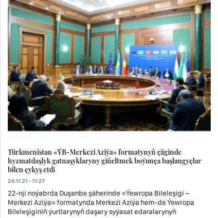
Türkmenistan «ÝB-Merkezi Aziýa» formatynyň çäginde
hyzmatdaşlyk gatnaşyklaryny giňeltmek boýunça başlangyçlar
bilen çykyş etdi
24.11.21 - 11:27
22-nji noýabrda Duşanbe şäherinde «Ýewropa Bileleşigi –
Merkezi Aziýa» formatynda Merkezi Aziýa hem-de Ýewropa
Bileleşiginiň ýurtlarynyň daşary syýasat edaralarynyň