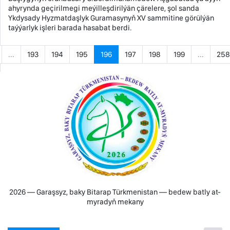
ahyrynda geçirilmegi meýilleşdirilýän çärelere, şol sanda
Ykdysady Hyzmatdaşlyk Guramasynyň XV sammitine görülýän
taýýarlyk işleri barada hasabat berdi.
...
193
194
195
196
197
198
199
...
258
2026 — Garaşsyz, baky Bitarap Türkmenistan — bedew batly at-
myradyň mekany