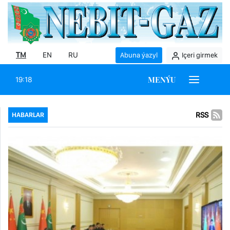
TM
EN
RU
Abuna ýazyl
Içeri girmek
MENÝU
19:18
RSS
HABARLAR