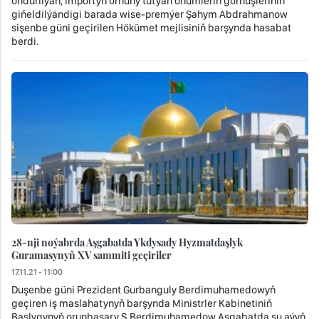
öndürilýän, importyň ornuny tutýan önümleriň görnüşleriniň
giňeldilýändigi barada wise-premýer Şahym Abdrahmanow
sişenbe güni geçirilen Hökümet mejlisiniň barşynda hasabat
berdi.
28-nji noýabrda Aşgabatda Ykdysady Hyzmatdaşlyk
Guramasynyň XV sammiti geçiriler
17.11.21 - 11:00
Duşenbe güni Prezident Gurbanguly Berdimuhamedowyň
geçiren iş maslahatynyň barşynda Ministrler Kabinetiniň
Başlygynyň orunbasary S.Berdimuhamedow Aşgabatda şu aýyň