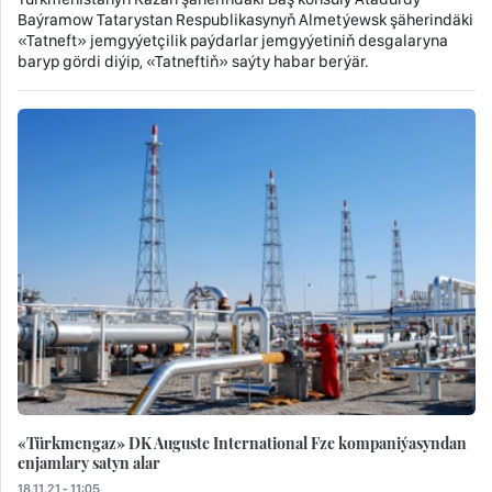
Baýramow Tatarystan Respublikasynyň Almetýewsk şäherindäki
«Tatneft» jemgyýetçilik paýdarlar jemgyýetiniň desgalaryna
baryp gördi diýip, «Tatneftiň» saýty habar berýär.
«Türkmengaz» DK Auguste International Fze kompaniýasyndan
enjamlary satyn alar
18.11.21 - 11:05