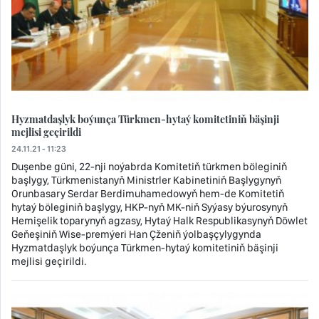
Hyzmatdaşlyk boýunça Türkmen-hytaý komitetiniň bäşinji
mejlisi geçirildi
24.11.21 - 11:23
Duşenbe güni, 22-nji noýabrda Komitetiň türkmen böleginiň
başlygy, Türkmenistanyň Ministrler Kabinetiniň Başlygynyň
Orunbasary Serdar Berdimuhamedowyň hem-de Komitetiň
hytaý böleginiň başlygy, HKP-nyň MK-niň Syýasy býurosynyň
Hemişelik toparynyň agzasy, Hytaý Halk Respublikasynyň Döwlet
Geňeşiniň Wise-premýeri Han Çženiň ýolbaşçylygynda
Hyzmatdaşlyk boýunça Türkmen-hytaý komitetiniň bäşinji
mejlisi geçirildi.