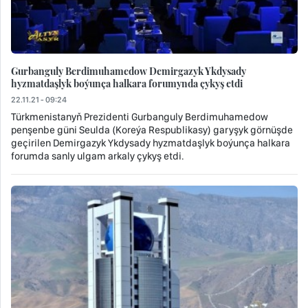
Gurbanguly Berdimuhamedow Demirgazyk Ykdysady
hyzmatdaşlyk boýunça halkara forumynda çykyş etdi
22.11.21 - 09:24
Türkmenistanyň Prezidenti Gurbanguly Berdimuhamedow
penşenbe güni Seulda (Koreýa Respublikasy) garyşyk görnüşde
geçirilen Demirgazyk Ykdysady hyzmatdaşlyk boýunça halkara
forumda sanly ulgam arkaly çykyş etdi.