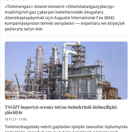
«Türkmengaz» döwlet konserni «Döwletabatgazçykaryş»
müdirliginiň gaz çykarýan beketlerindäki desgalary
döwrebaplaşdyrmak üçin Auguste International Fze (BAE)
kompaniýasyndan tehniki serişdeleri — enjamlary we ätiýaçlyk
şaýlaryny satyn alar.
TNGIZT importyň ornuny tutýan önümleriniň önümçiligini
giňeldýär
18.11.21 - 11:06
Türkmenbaşydaky nebiti gaýtadan işleýän zawodlar toplumynda