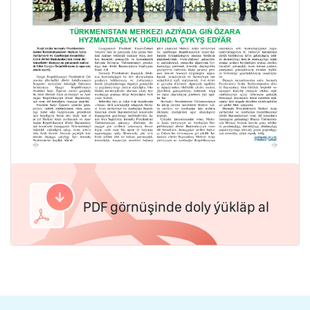
PDF görnüşinde doly ýükläp al