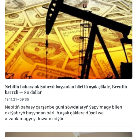
Nebitiň bahasy oktýabryň başyndan bäri iň aşak çäkde, Brentiň
barreli — 80 dollar
19.11.21 - 09:35
Nebitiň bahasy çarşenbe güni söwdalaryň ýapylmagy bilen
oktýabryň başyndan bäri iň aşak çäklere düşdi we
arzanlamagyny dowam edýär.