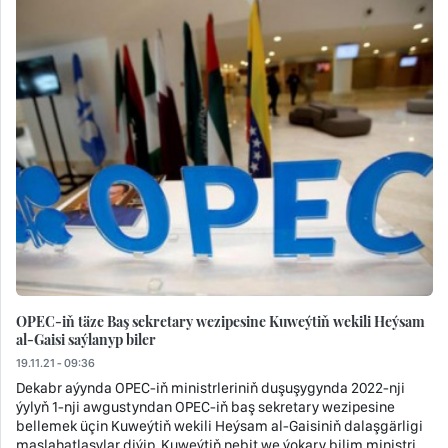
OPEC-iň täze Baş sekretary wezipesine Kuweýtiň wekili Heýsam
al-Gaisi saýlanyp biler
19.11.21 - 09:36
Dekabr aýynda OPEC-iň ministrleriniň duşuşygynda 2022-nji
ýylyň 1-nji awgustyndan OPEC-iň baş sekretary wezipesine
bellemek üçin Kuweýtiň wekili Heýsam al-Gaisiniň dalaşgärligi
maslahatlaşylar diýip, Kuweýtiň nebit we ýokary bilim ministri