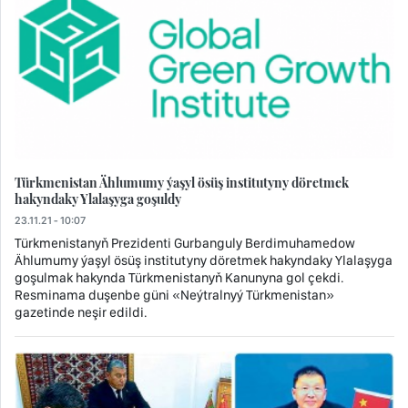
Türkmenistan Ählumumy ýaşyl ösüş institutyny döretmek
hakyndaky Ylalaşyga goşuldy
23.11.21 - 10:07
Türkmenistanyň Prezidenti Gurbanguly Berdimuhamedow
Ählumumy ýaşyl ösüş institutyny döretmek hakyndaky Ylalaşyga
goşulmak hakynda Türkmenistanyň Kanunyna gol çekdi.
Resminama duşenbe güni «Neýtralnyý Türkmenistan»
gazetinde neşir edildi.