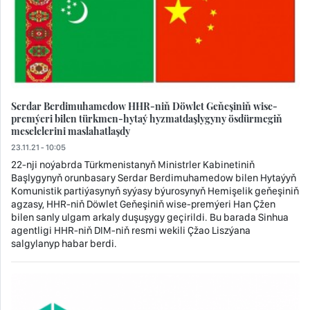
Serdar Berdimuhamedow HHR-niň Döwlet Geňeşiniň wise-
premýeri bilen türkmen-hytaý hyzmatdaşlygyny ösdürmegiň
meselelerini maslahatlaşdy
23.11.21 - 10:05
22-nji noýabrda Türkmenistanyň Ministrler Kabinetiniň
Başlygynyň orunbasary Serdar Berdimuhamedow bilen Hytaýyň
Komunistik partiýasynyň syýasy býurosynyň Hemişelik geňeşiniň
agzasy, HHR-niň Döwlet Geňeşiniň wise-premýeri Han Çžen
bilen sanly ulgam arkaly duşuşygy geçirildi. Bu barada Sinhua
agentligi HHR-niň DIM-niň resmi wekili Çžao Liszýana
salgylanyp habar berdi.