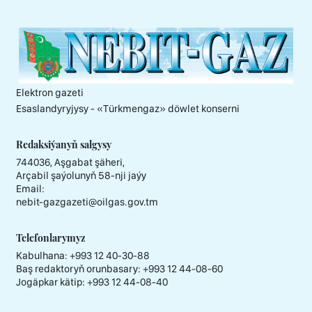
Elektron gazeti
Esaslandyryjysy - «Тürkmengaz» döwlet konserni
Redaksiýanyň salgysy
744036, Aşgabat şäheri,
Arçabil şaýolunyň 58-nji jaýy
Email:
nebit-gazgazeti@oilgas.gov.tm
Telefonlarymyz
Kabulhana:
+993 12 40-30-88
Baş redaktoryň orunbasary:
+993 12 44-08-60
Jogäpkar kätip:
+993 12 44-08-40