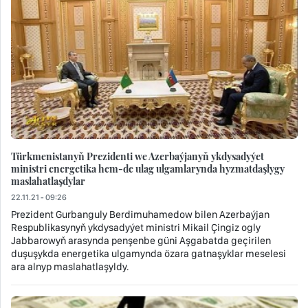
Türkmenistanyň Prezidenti we Azerbaýjanyň ykdysadyýet
ministri energetika hem-de ulag ulgamlarynda hyzmatdaşlygy
maslahatlaşdylar
22.11.21 - 09:26
Prezident Gurbanguly Berdimuhamedow bilen Azerbaýjan
Respublikasynyň ykdysadyýet ministri Mikail Çingiz ogly
Jabbarowyň arasynda penşenbe güni Aşgabatda geçirilen
duşuşykda energetika ulgamynda özara gatnaşyklar meselesi
ara alnyp maslahatlaşyldy.