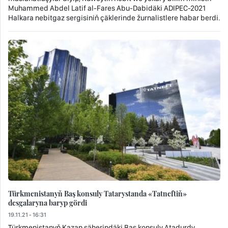
Muhammed Abdel Latif al-Fares Abu-Dabidäki ADIPEC-2021
Halkara nebitgaz sergisiniň çäklerinde žurnalistlere habar berdi.
Türkmenistanyň Baş konsuly Tatarystanda «Tatneftiň»
desgalaryna baryp gördi
19.11.21 - 16:31
Türkmenistanyň Kazan şäherindäki Baş konsuly Atadurdy