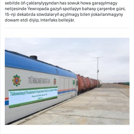
sebitde öň çaklanylyşyndan has sowuk howa garaşylmagy
netijesinde Ýewropada gazyň spotlaýyn bahasy çarşenbe güni,
15-nji dekabrda söwdalaryň açylmagy bilen ýokarlanmagyny
dowam etdi diýip, Interfaks belleýär.