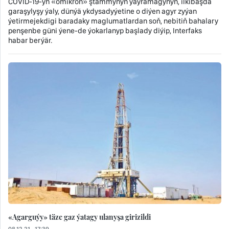
COVID-19-yň «omikron» ştammynyň ýaýramagynyň, ilkibaşda
garaşylyşy ýaly, dünýä ykdysadyýetine o diýen agyr zyýan
ýetirmejekdigi baradaky maglumatlardan soň, nebitiň bahalary
penşenbe güni ýene-de ýokarlanyp başlady diýip, Interfaks
habar berýär.
«Agarguýy» täze gaz ýatagy ulanyşa girizildi