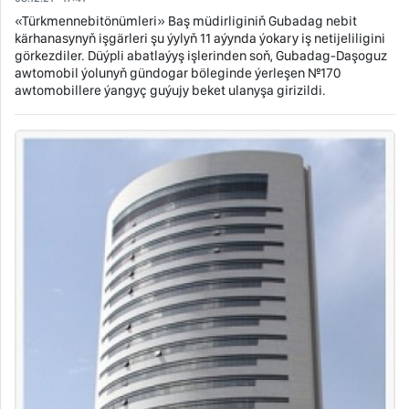
«Türkmennebitönümleri» Baş müdirliginiň Gubadag nebit
kärhanasynyň işgärleri şu ýylyň 11 aýynda ýokary iş netijeliligini
görkezdiler. Düýpli abatlaýyş işlerinden soň, Gubadag-Daşoguz
awtomobil ýolunyň gündogar böleginde ýerleşen №170
awtomobillere ýangyç guýujy beket ulanyşa girizildi.