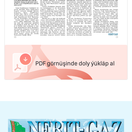
PDF görnüşinde doly ýükläp al