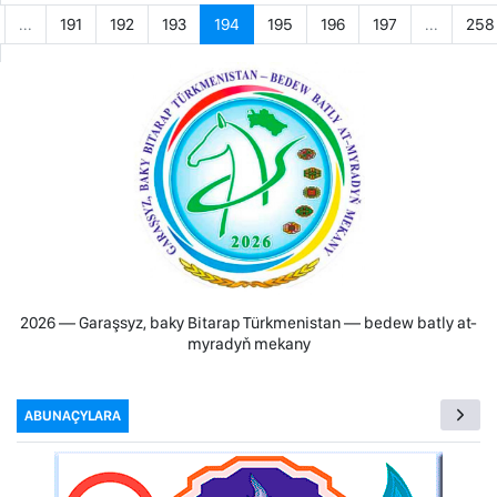
...
191
192
193
194
195
196
197
...
258
2026 — Garaşsyz, baky Bitarap Türkmenistan — bedew batly at-
myradyň mekany
ABUNAÇYLARA