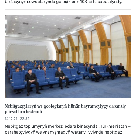
biržasynyň söwdalarynda geleşikleriň 103-si hasaba alyndy.
Nebitgazçylaryň we geologlaryň hünär baýramçylygy dabaraly
pursatlara beslendi
14.12.21 - 22:32
Nebitgaz toplumynyň merkezi edara binasynda ,,Türkmenistan –
parahatçylygyň we ynanyşmagyň Watany’’ ýylynda nebitgaz