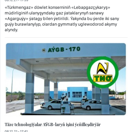
08.12.21 - 17:39
«Türkmengaz» döwlet konserniniň «Lebapgazçykaryş»
müdirliginiň ulanyşyndaky gaz ýataklarynyň sanawy
«Agarguýy» ýatagy bilen ýetirildi. Ýakynda bu ýerde iki sany
guýy burawlanylyp, olardan gymmatly uglewodorod akymy
alyndy.
Täze tehnologiýalar AÝGB-laryň işini ýeňilleşdirýär
08.12.21 - 17:41