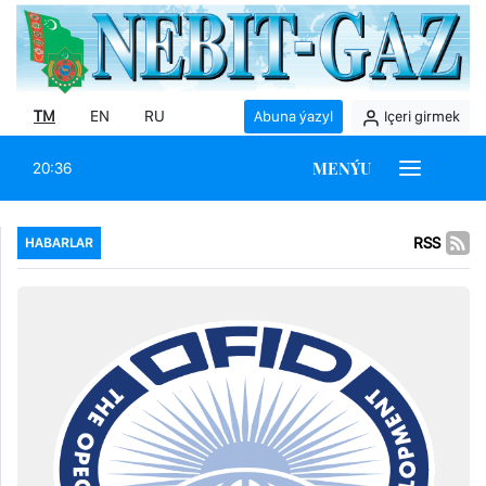
TM
EN
RU
Abuna ýazyl
Içeri girmek
MENÝU
20:36
RSS
HABARLAR