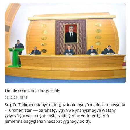
On bir aýyň jemlerine garaldy
06.12.21 - 18:15
Şu gün Türkmenistanyň nebitgaz toplumynyň merkezi binasynda
«Türkmenistan — parahatçylygyň we ynanyşmagyň Watany»
ýylynyň ýanwar-noýabr aýlarynda ýerine ýetirilen işleriň
jemlerine bagyşlanan hasabat ýygnagy boldy.