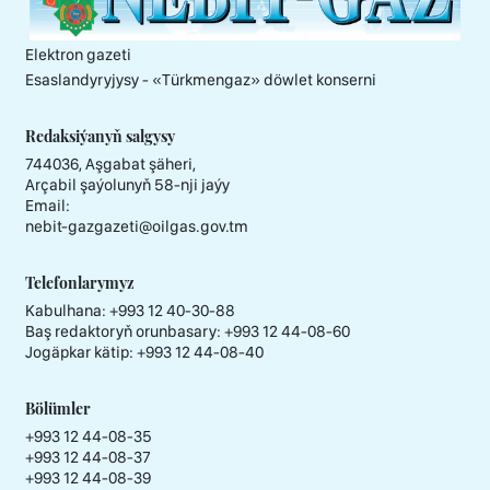
Elektron gazeti
Esaslandyryjysy - «Тürkmengaz» döwlet konserni
Redaksiýanyň salgysy
744036, Aşgabat şäheri,
Arçabil şaýolunyň 58-nji jaýy
Email:
nebit-gazgazeti@oilgas.gov.tm
Telefonlarymyz
Kabulhana:
+993 12 40-30-88
Baş redaktoryň orunbasary:
+993 12 44-08-60
Jogäpkar kätip:
+993 12 44-08-40
Bölümler
+993 12 44-08-35
+993 12 44-08-37
+993 12 44-08-39