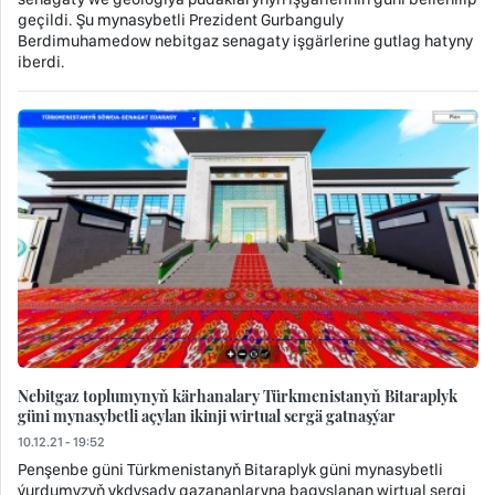
geçildi. Şu mynasybetli Prezident Gurbanguly
Berdimuhamedow nebitgaz senagaty işgärlerine gutlag hatyny
iberdi.
Nebitgaz toplumynyň kärhanalary Türkmenistanyň Bitaraplyk
güni mynasybetli açylan ikinji wirtual sergä gatnaşýar
10.12.21 - 19:52
Penşenbe güni Türkmenistanyň Bitaraplyk güni mynasybetli
ýurdumyzyň ykdysady gazananlaryna bagyşlanan wirtual sergi