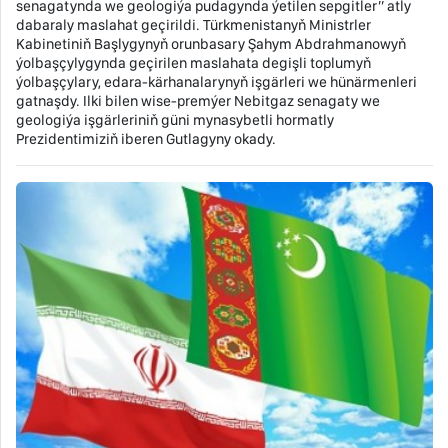
senagatynda we geologiýa pudagynda ýetilen sepgitler’’ atly
dabaraly maslahat geçirildi. Türkmenistanyň Ministrler
Kabinetiniň Başlygynyň orunbasary Şahym Abdrahmanowyň
ýolbaşçylygynda geçirilen maslahata degişli toplumyň
ýolbaşçylary, edara-kärhanalarynyň işgärleri we hünärmenleri
gatnaşdy. Ilki bilen wise-premýer Nebitgaz senagaty we
geologiýa işgärleriniň güni mynasybetli hormatly
Prezidentimiziň iberen Gutlagyny okady.