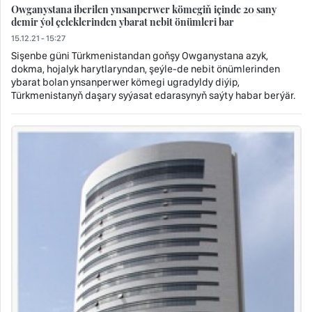
Owganystana iberilen ynsanperwer kömegiň içinde 20 sany
demir ýol çeleklerinden ybarat nebit önümleri bar
15.12.21 - 15:27
Sişenbe güni Türkmenistandan goňşy Owganystana azyk,
dokma, hojalyk harytlaryndan, şeýle-de nebit önümlerinden
ybarat bolan ynsanperwer kömegi ugradyldy diýip,
Türkmenistanyň daşary syýasat edarasynyň saýty habar berýär.