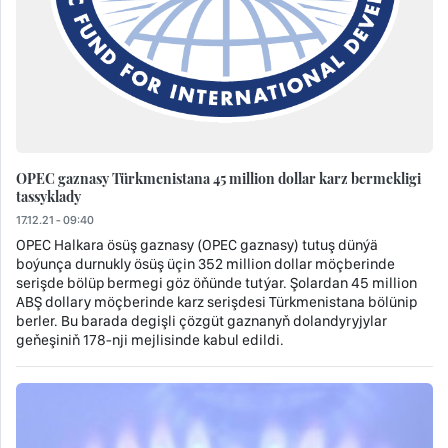
OPEC gaznasy Türkmenistana 45 million dollar karz bermekligi
tassyklady
17.12.21 - 09:40
OPEC Halkara ösüş gaznasy (OPEC gaznasy) tutuş dünýä
boýunça durnukly ösüş üçin 352 million dollar möçberinde
serişde bölüp bermegi göz öňünde tutýar. Şolardan 45 million
ABŞ dollary möçberinde karz serişdesi Türkmenistana bölünip
berler. Bu barada degişli çözgüt gaznanyň dolandyryjylar
geňeşiniň 178-nji mejlisinde kabul edildi.