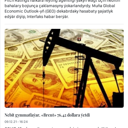
Fitch Ratings halkara reýting agentligi ýakyn wagt üçin nebitiň
bahalary boýunça çaklamasyny ýokarlandyrdy. Muňa Global
Economic Outlook-yň (GEO) dekabrdaky hasabaty şaýatlyk
edýär diýip, Interfaks habar berýär.
Nebit gymmatlaýar, «Brent» 76,42 dollara ýetdi
09.12.21 - 16:24