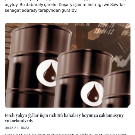
açyldy. Bu dabaraly çäreler Daşary işler ministrligi we Söwda-
senagat edarasy tarapyndan guraldy.
Fitch ýakyn ýyllar üçin nebitiň bahalary boýunça çaklamasyny
ýokarlandyrdy
09.12.21 - 16:23