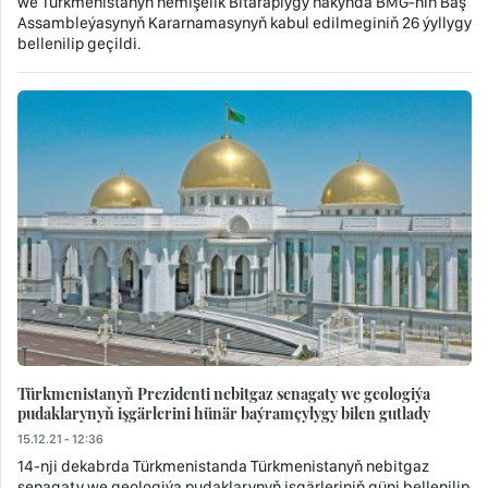
we Türkmenistanyň hemişelik Bitaraplygy hakynda BMG-niň Baş
Assambleýasynyň Kararnamasynyň kabul edilmeginiň 26 ýyllygy
bellenilip geçildi.
Türkmenistanyň Prezidenti nebitgaz senagaty we geologiýa
pudaklarynyň işgärlerini hünär baýramçylygy bilen gutlady
15.12.21 - 12:36
14-nji dekabrda Türkmenistanda Türkmenistanyň nebitgaz
senagaty we geologiýa pudaklarynyň işgärleriniň güni bellenilip