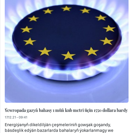
Ýewropada gazyň bahasy 1 müň kub metri üçin 1550 dollara bardy
17.12.21 - 09:41
Energiýanyň dikeldilýän çeşmeleriniň gowşak goşandy,
bäsdeşlik edýän bazarlarda bahalaryň ýokarlanmagy we