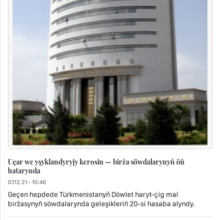
Uçar we yşyklandyryjy kerosin — birža söwdalarynyň öň
hatarynda
07.12.21 - 10:46
Geçen hepdede Türkmenistanyň Döwlet haryt-çig mal
biržasynyň söwdalarynda geleşikleriň 20-si hasaba alyndy.