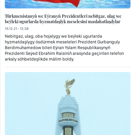
Türkmenistanyň we Eýranyň Prezidentleri nebitgaz, ulag we
beýleki ugurlarda hyzmatdaşlyk meselesini maslahatlaşdylar
15.12.21 - 12:38
Nebitgaz, ulag, oba hojalygy we beýleki ugurlarda
hyzmatdaşlygy ösdürmek meseleleri Prezident Gurbanguly
Berdimuhamedow bilen Eýran Yslam Respublikasynyň
Prezidenti Seýed Ebrahim Raisiniň arasynda geçirilen telefon
arkaly söhbetdeşlikde mälim boldy.