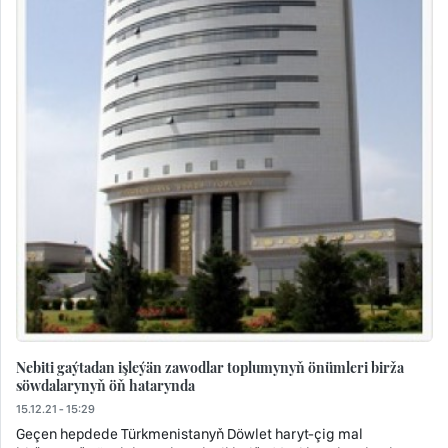
Nebiti gaýtadan işleýän zawodlar toplumynyň önümleri birža
söwdalarynyň öň hatarynda
15.12.21 - 15:29
Geçen hepdede Türkmenistanyň Döwlet haryt-çig mal