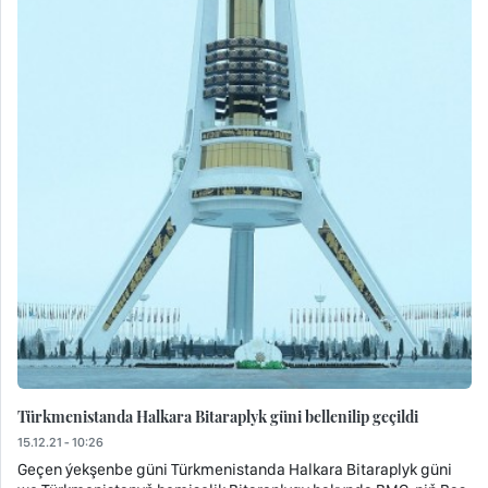
Türkmenistanda Halkara Bitaraplyk güni bellenilip geçildi
15.12.21 - 10:26
Geçen ýekşenbe güni Türkmenistanda Halkara Bitaraplyk güni