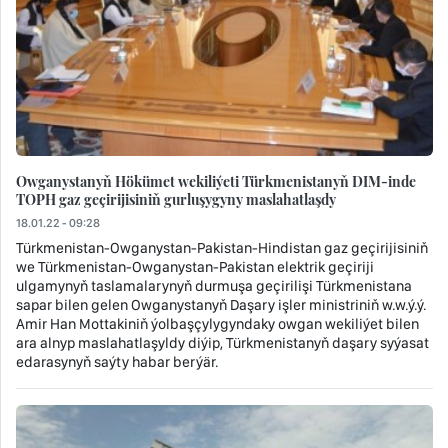
Owganystanyň Hökümet wekiliýeti Türkmenistanyň DIM-inde
TOPH gaz geçirijisiniň gurluşygyny maslahatlaşdy
18.01.22 - 09:28
Türkmenistan-Owganystan-Pakistan-Hindistan gaz geçirijisiniň
we Türkmenistan-Owganystan-Pakistan elektrik geçiriji
ulgamynyň taslamalarynyň durmuşa geçirilişi Türkmenistana
sapar bilen gelen Owganystanyň Daşary işler ministriniň w.w.ý.ý.
Amir Han Mottakiniň ýolbaşçylygyndaky owgan wekiliýet bilen
ara alnyp maslahatlaşyldy diýip, Türkmenistanyň daşary syýasat
edarasynyň saýty habar berýär.