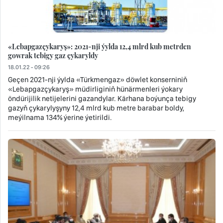
«Lebapgazçykaryş»: 2021-nji ýylda 12,4 mlrd kub metrden
gowrak tebigy gaz çykaryldy
18.01.22 - 09:26
Geçen 2021-nji ýylda «Türkmengaz» döwlet konserniniň
«Lebapgazçykaryş» müdirliginiň hünärmenleri ýokary
öndürijilik netijelerini gazandylar. Kärhana boýunça tebigy
gazyň çykarylyşyny 12,4 mlrd kub metre barabar boldy,
meýilnama 134% ýerine ýetirildi.