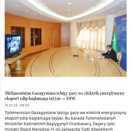
Türkmenistan Gazagystana tebigy gazy we elektrik energiýasyny
eksport edip başlamaga taýýar — DIM
12.01.22 - 09:25
Türkmenistan Gazagystana tebigy gazy we elektrik energiýasyny
eksport edip başlamaga taýýar. Bu barada Türkmenistanyň
Ministrler Kabinetiniň Başlygynyň Orunbasary, Daşary işler
ministri Raşid Meredow 11-nji ýanwarda Türki döwletleriň