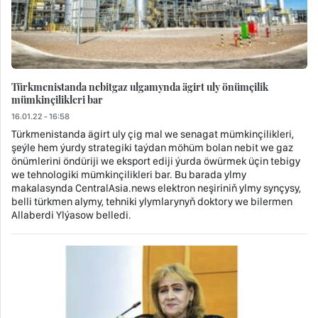
Türkmenistanda nebitgaz ulgamynda ägirt uly önümçilik
mümkinçilikleri bar
16.01.22 - 16:58
Türkmenistanda ägirt uly çig mal we senagat mümkinçilikleri,
şeýle hem ýurdy strategiki taýdan möhüm bolan nebit we gaz
önümlerini öndüriji we eksport ediji ýurda öwürmek üçin tebigy
we tehnologiki mümkinçilikleri bar. Bu barada ylmy
makalasynda CentralAsia.news elektron neşiriniň ylmy synçysy,
belli türkmen alymy, tehniki ylymlarynyň doktory we bilermen
Allaberdi Ylýasow belledi.