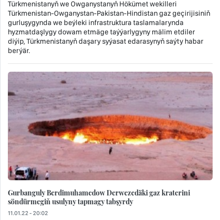
Türkmenistanyň we Owganystanyň Hökümet wekilleri
Türkmenistan-Owganystan-Pakistan-Hindistan gaz geçirijisiniň
gurluşygynda we beýleki infrastruktura taslamalarynda
hyzmatdaşlygy dowam etmäge taýýarlygyny mälim etdiler
diýip, Türkmenistanyň daşary syýasat edarasynyň saýty habar
berýär.
Gurbanguly Berdimuhamedow Derwezedäki gaz kraterini
söndürmegiň usulyny tapmagy tabşyrdy
11.01.22 - 20:02