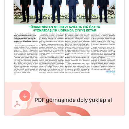
PDF görnüşinde doly ýükläp al