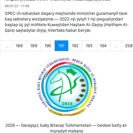
08.01.22 - 17:59
OPEC-iň nobatdan daşary mejlisinde ministrler guramanyň täze
baş sekretary wezipesine — 2022-nji ýylyň 1-nji awgustyndan
başlap üç ýyl möhlete Kuweýtden Haýtam Al-Gaýsy (Haitham Al-
Qais) saýladylar diýip, Interfaks habar berýär.
...
188
189
190
191
192
193
194
...
258
2026 — Garaşsyz, baky Bitarap Türkmenistan — bedew batly at-
myradyň mekany