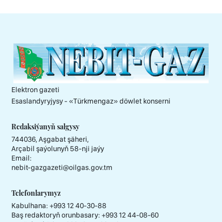
Elektron gazeti
Esaslandyryjysy - «Тürkmengaz» döwlet konserni
Redaksiýanyň salgysy
744036, Aşgabat şäheri,
Arçabil şaýolunyň 58-nji jaýy
Email:
nebit-gazgazeti@oilgas.gov.tm
Telefonlarymyz
Kabulhana:
+993 12 40-30-88
Baş redaktoryň orunbasary:
+993 12 44-08-60