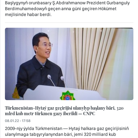
Başlygynyň orunbasary Ş.Abdrahmanow Prezident Gurbanguly
Berdimuhamedowyň geçen anna güni geçiren Hökümet
mejlisinde habar berdi.
Türkmenistan-Hytaý gaz geçirijisi ulanylyp başlany bäri, 320
mlrd kub metr türkmen gazy iberildi — CNPC
08.01.22 - 17:58
2009-njy ýylda Türkmenistan — Hytaý halkara gaz geçirijisiniň
ulanylmaga tabşyrylanyndan bäri, jemi 320 milliard kub