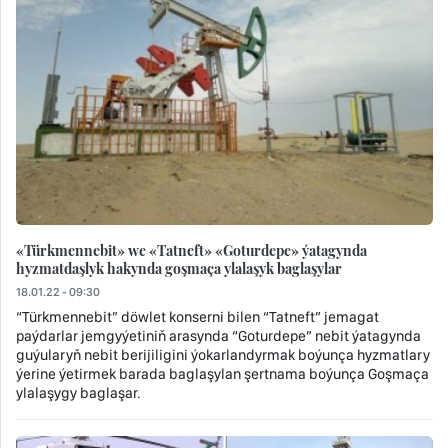
«Türkmennebit» we «Tatneft» «Goturdepe» ýatagynda
hyzmatdaşlyk hakynda goşmaça ylalaşyk baglaşylar
18.01.22 - 09:30
“Türkmennebit” döwlet konserni bilen “Tatneft” jemagat
paýdarlar jemgyýetiniň arasynda “Goturdepe” nebit ýatagynda
guýularyň nebit berijiligini ýokarlandyrmak boýunça hyzmatlary
ýerine ýetirmek barada baglaşylan şertnama boýunça Goşmaça
ylalaşygy baglaşar.