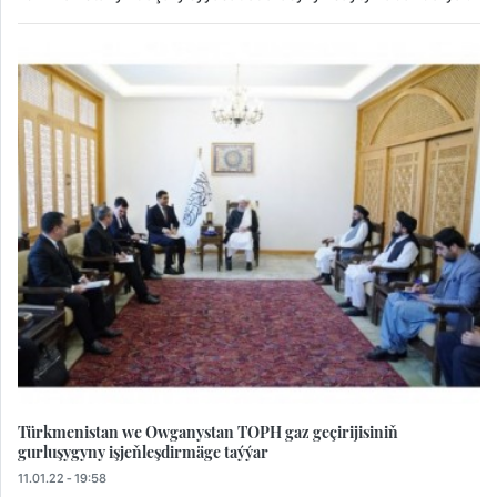
Türkmenistan we Owganystan TOPH gaz geçirijisiniň
gurluşygyny işjeňleşdirmäge taýýar
11.01.22 - 19:58