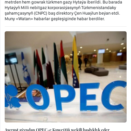
metrden hem gowrak türkmen gazy Hytaýa iberildi. Bu barada
Hytaýyň Milli nebitgaz korporasiýasynyň Türkmenistandaky
şahamçasynyň (CNPC) baş direktory Çen Huaýlun beýan etdi.
Muny «Watan» habarlar gepleşiginde habar berdiler.
Awgust aýyndan OPEC-e Kuweýtiň wekili başlyklyk eder