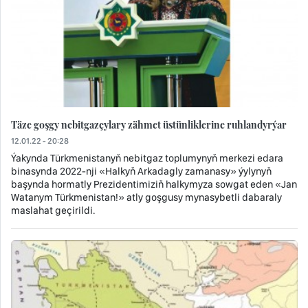
Täze goşgy nebitgazçylary zähmet üstünliklerine ruhlandyrýar
12.01.22 - 20:28
Ýakynda Türkmenistanyň nebitgaz toplumynyň merkezi edara
binasynda 2022-nji «Halkyň Arkadagly zamanasy» ýylynyň
başynda hormatly Prezidentimiziň halkymyza sowgat eden «Jan
Watanym Türkmenistan!» atly goşgusy mynasybetli dabaraly
maslahat geçirildi.