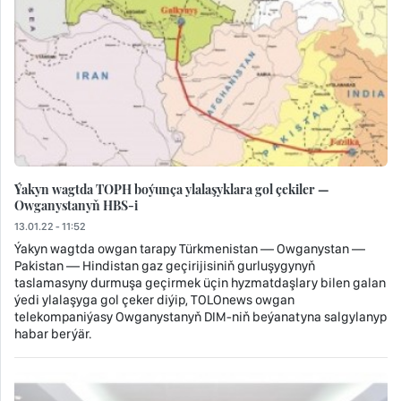
Ýakyn wagtda TOPH boýunça ylalaşyklara gol çekiler —
Owganystanyň HBS-i
13.01.22 - 11:52
Ýakyn wagtda owgan tarapy Türkmenistan — Owganystan —
Pakistan — Hindistan gaz geçirijisiniň gurluşygynyň
taslamasyny durmuşa geçirmek üçin hyzmatdaşlary bilen galan
ýedi ylalaşyga gol çeker diýip, TOLOnews owgan
telekompaniýasy Owganystanyň DIM-niň beýanatyna salgylanyp
habar berýär.