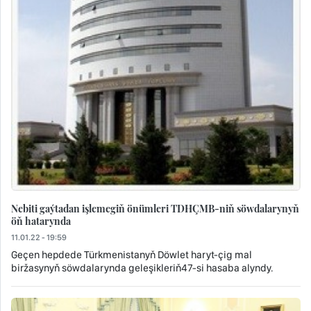
Nebiti gaýtadan işlemegiň önümleri TDHÇMB-niň söwdalarynyň
öň hatarynda
11.01.22 - 19:59
Geçen hepdede Türkmenistanyň Döwlet haryt-çig mal
biržasynyň söwdalarynda geleşikleriň47-si hasaba alyndy.