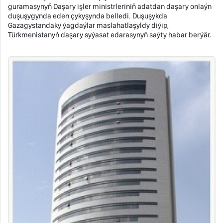
guramasynyň Daşary işler ministrleriniň adatdan daşary onlaýn
duşuşygynda eden çykyşynda belledi. Duşuşykda
Gazagystandaky ýagdaýlar maslahatlaşyldy diýip,
Türkmenistanyň daşary syýasat edarasynyň saýty habar berýär.