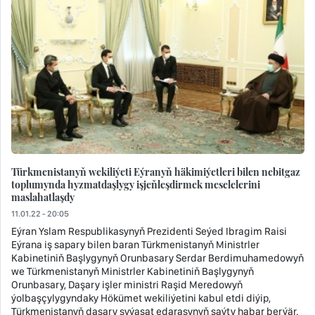
Türkmenistanyň wekiliýeti Eýranyň häkimiýetleri bilen nebitgaz
toplumynda hyzmatdaşlygy işjeňleşdirmek meselelerini
maslahatlaşdy
11.01.22 - 20:05
Eýran Yslam Respublikasynyň Prezidenti Seýed Ibragim Raisi
Eýrana iş sapary bilen baran Türkmenistanyň Ministrler
Kabinetiniň Başlygynyň Orunbasary Serdar Berdimuhamedowyň
we Türkmenistanyň Ministrler Kabinetiniň Başlygynyň
Orunbasary, Daşary işler ministri Raşid Meredowyň
ýolbaşçylygyndaky Hökümet wekiliýetini kabul etdi diýip,
Türkmenistanyň daşary syýasat edarasynyň saýty habar berýär.