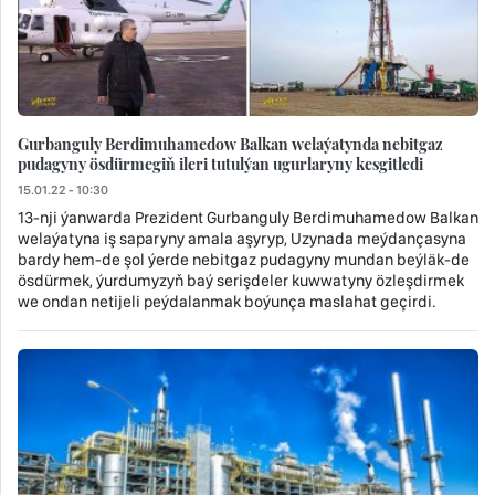
Gurbanguly Berdimuhamedow Balkan welaýatynda nebitgaz
pudagyny ösdürmegiň ileri tutulýan ugurlaryny kesgitledi
15.01.22 - 10:30
13-nji ýanwarda Prezident Gurbanguly Berdimuhamedow Balkan
welaýatyna iş saparyny amala aşyryp, Uzynada meýdançasyna
bardy hem-de şol ýerde nebitgaz pudagyny mundan beýläk-de
ösdürmek, ýurdumyzyň baý serişdeler kuwwatyny özleşdirmek
we ondan netijeli peýdalanmak boýunça maslahat geçirdi.