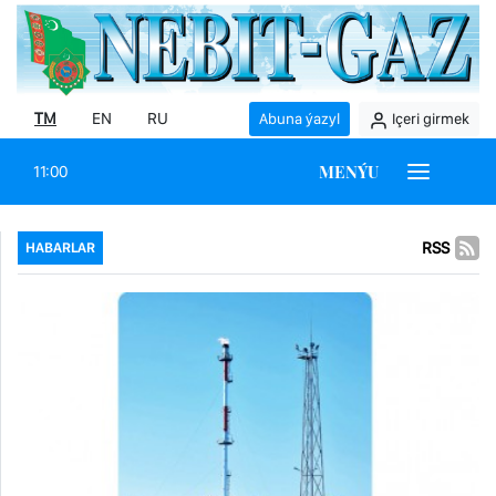
TM
EN
RU
Abuna ýazyl
Içeri girmek
MENÝU
11:00
RSS
HABARLAR