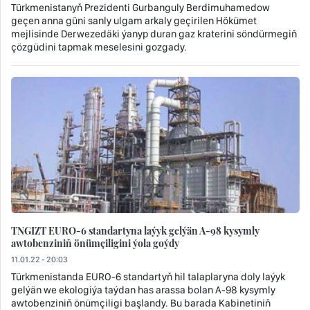
Türkmenistanyň Prezidenti Gurbanguly Berdimuhamedow
geçen anna güni sanly ulgam arkaly geçirilen Hökümet
mejlisinde Derwezedäki ýanyp duran gaz kraterini söndürmegiň
çözgüdini tapmak meselesini gozgady.
TNGIZT EURO-6 standartyna laýyk gelýän A-98 kysymly
awtobenziniň önümçiligini ýola goýdy
11.01.22 - 20:03
Türkmenistanda EURO-6 standartyň hil talaplaryna doly laýyk
gelýän we ekologiýa taýdan has arassa bolan A-98 kysymly
awtobenziniň önümçiligi başlandy. Bu barada Kabinetiniň