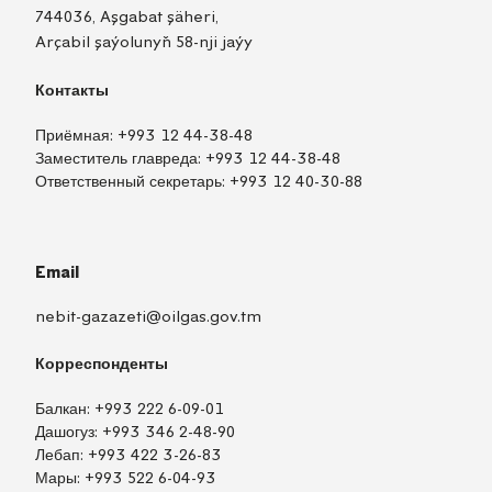
744036, Aşgabat şäheri,
Arçabil şaýolunyň 58-nji jaýy
Контакты
Приёмная:
+993 12 44-38-48
Заместитель главреда:
+993 12 44-38-48
Ответственный секретарь:
+993 12 40-30-88
Email
nebit-gazazeti@oilgas.gov.tm
Корреспонденты
Балкан:
+993 222 6-09-01
Дашогуз:
+993 346 2-48-90
Лебап:
+993 422 3-26-83
Мары:
+993 522 6-04-93