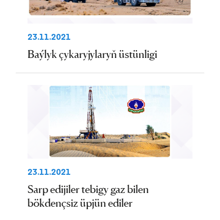
23.11.2021
Baýlyk çykaryjylaryň üstünligi
23.11.2021
Sarp edijiler tebigy gaz bilen
bökdençsiz üpjün ediler