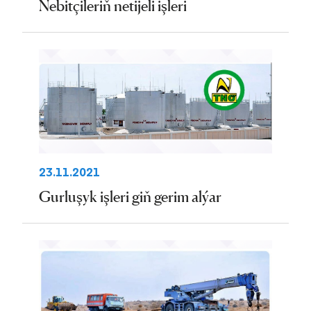
Nebitçileriň netijeli işleri
23.11.2021
Gurluşyk işleri giň gerim alýar