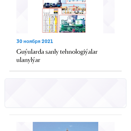
30 ноября 2021
Guýularda sanly tehnologiýalar
ulanylýar