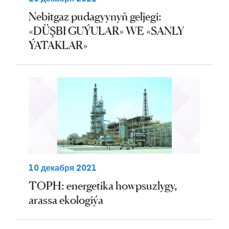
Nebitgaz pudagyynyň geljegi:
«DÜŞBI GUÝULAR» WE «SANLY
ÝATAKLAR»
10 декабря 2021
TOPH: energetika howpsuzlygy,
arassa ekologiýa