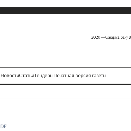
2026 — Garaşsyz, baky B
я
Новости
Статьи
Тендеры
Печатная версия газеты
PDF