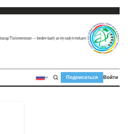
itarap Türkmenistan — bedew batly at-myradyň mekany
Подписаться
Войти