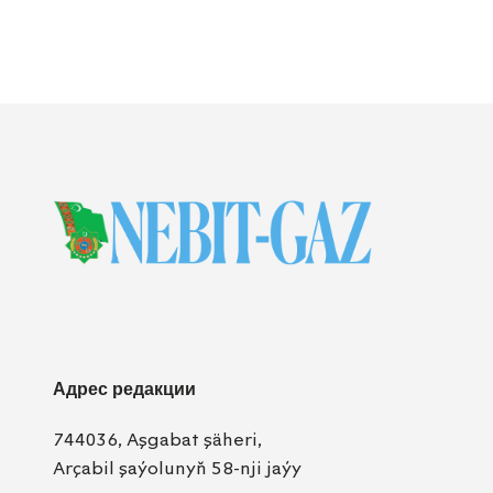
Адрес редакции
744036, Aşgabat şäheri,
Arçabil şaýolunyň 58-nji jaýy