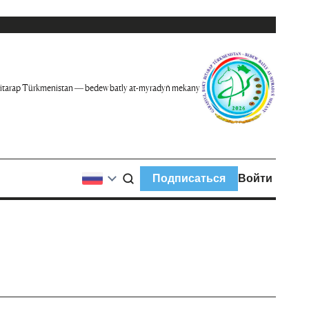
itarap Türkmenistan — bedew batly at-myradyň mekany
Подписаться
Войти