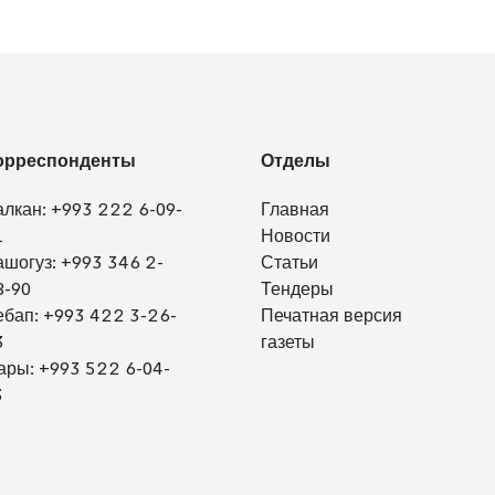
орреспонденты
Отделы
алкан:
+993 222 6-09-
Главная
1
Новости
ашогуз:
+993 346 2-
Статьи
8-90
Тендеры
ебап:
+993 422 3-26-
Печатная версия
3
газеты
ары:
+993 522 6-04-
3