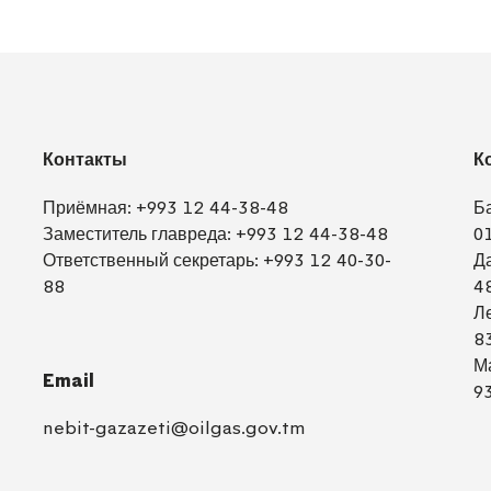
Контакты
К
Приёмная:
+993 12 44-38-48
Б
Заместитель главреда:
+993 12 44-38-48
0
Ответственный секретарь:
+993 12 40-30-
Д
88
4
Л
8
М
Email
9
nebit-gazazeti@oilgas.gov.tm