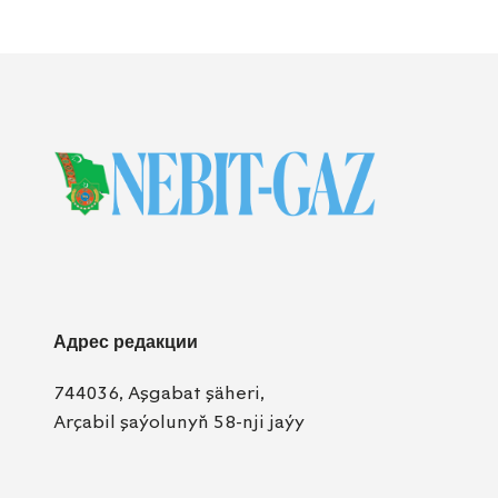
Адрес редакции
744036, Aşgabat şäheri,
Arçabil şaýolunyň 58-nji jaýy