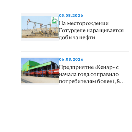
стажировку по «зелёным»
технологиям в Германии
05.08.2026
На месторождении
Готурдепе наращивается
добыча нефти
06.08.2026
Предприятие «Кенар» c
начала года отправило
потребителям более 1,8
млн тонн нефтепродуктов