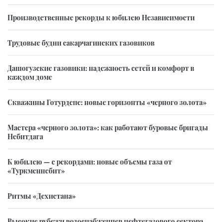
Производственные рекорды к юбилею Независимости
Трудовые будни сакарчагинских газовиков
Дашогузские газовики: надежность сетей и комфорт в
каждом доме
Скважины Готурдепе: новые горизонты «черного золота»
Мастера «черного золота»: как работают буровые бригады
Небитдага
К юбилею — с рекордами: новые объемы газа от
«Туркменнебит»
Ритмы «Дехистана»
Высокие рубежи водоснабженцев нефтегазового сектора