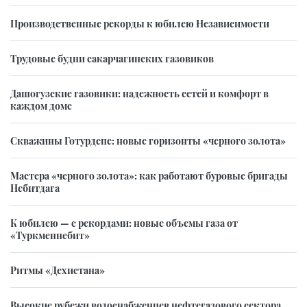
Производственные рекорды к юбилею Независимости
Трудовые будни сакарчагинских газовиков
Дашогузские газовики: надежность сетей и комфорт в
каждом доме
Скважины Готурдепе: новые горизонты «черного золота»
Мастера «черного золота»: как работают буровые бригады
Небитдага
К юбилею — с рекордами: новые объемы газа от
«Туркменнебит»
Ритмы «Дехистана»
Высокие рубежи водоснабженцев нефтегазового сектора