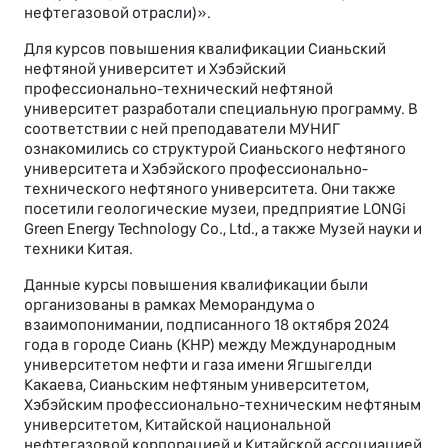
нефтегазовой отрасли)».
Для курсов повышения квалификации Сианьский
нефтяной университет и Хэбэйский
профессионально-технический нефтяной
университет разработали специальную программу. В
соответствии с ней преподаватели МУНИГ
ознакомились со структурой Сианьского нефтяного
университета и Хэбэйского профессионально-
технического нефтяного университета. Они также
посетили геологические музеи, предприятие LONGi
Green Energy Technology Co., Ltd., а также Музей науки и
техники Китая.
Данные курсы повышения квалификации были
организованы в рамках Меморандума о
взаимопонимании, подписанного 18 октября 2024
года в городе Сиань (КНР) между Международным
университетом нефти и газа имени Ягшыгелди
Какаева, Сианьским нефтяным университетом,
Хэбэйским профессионально-техническим нефтяным
университетом, Китайской национальной
нефтегазовой корпорацией и Китайской ассоциацией