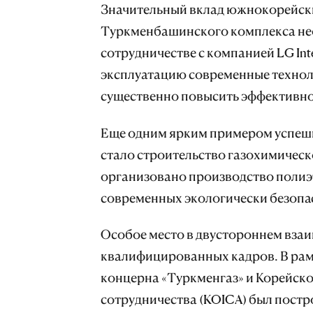
Значительный вклад южнокорейски
Туркменбашинского комплекса не
сотрудничестве с компанией LG Inte
эксплуатацию современные технол
существенно повысить эффективно
Еще одним ярким примером успешн
стало строительство газохимическо
организовано производство полиэ
современных экологически безопа
Особое место в двустороннем вза
квалифицированных кадров. В рам
концерна «Туркменгаз» и Корейск
сотрудничества (KOICA) был пост