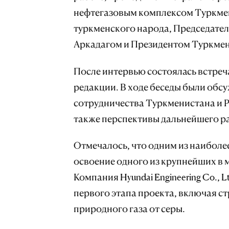
нефтегазовым комплексом Туркм
туркменского народа, Председате
Аркадагом и Президентом Туркмен
После интервью состоялась встреч
редакции. В ходе беседы были об
сотрудничества Туркменистана и Р
также перспективы дальнейшего р
Отмечалось, что одним из наиболе
освоение одного из крупнейших в
Компания Hyundai Engineering Co., 
первого этапа проекта, включая с
природного газа от серы.