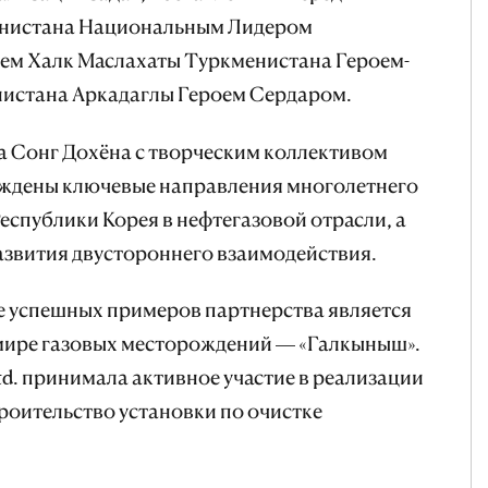
енистана Национальным Лидером
лем Халк Маслахаты Туркменистана Героем-
истана Аркадаглы Героем Сердаром.
а Сонг Дохёна с творческим коллективом
суждены ключевые направления многолетнего
еспублики Корея в нефтегазовой отрасли, а
азвития двустороннего взаимодействия.
е успешных примеров партнерства является
 мире газовых месторождений — «Галкыныш».
Ltd. принимала активное участие в реализации
троительство установки по очистке