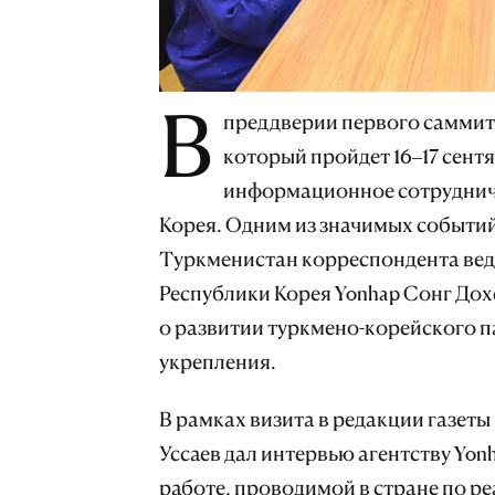
В
преддверии первого саммит
который пройдет 16–17 сентя
информационное сотруднич
Корея. Одним из значимых событий
Туркменистан корреспондента ве
Республики Корея Yonhap Сонг До
о развитии туркмено-корейского п
укрепления.
В рамках визита в редакции газеты
Уссаев дал интервью агентству Yon
работе, проводимой в стране по р