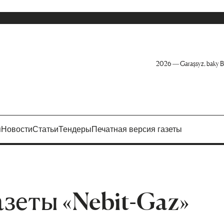
2026 — Garaşsyz, baky B
я
Новости
Статьи
Тендеры
Печатная версия газеты
азеты «Nebit-Gaz»