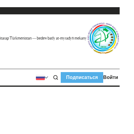
itarap Türkmenistan — bedew batly at-myradyň mekany
Подписаться
Войти