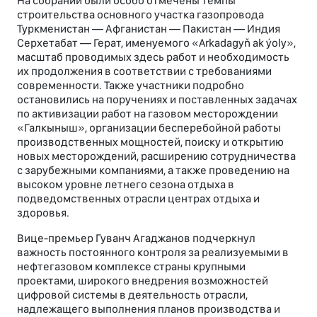
На собрании были особо отмечены темпы
строительства основного участка газопровода
Туркменистан — Афганистан — Пакистан — Индия
Серхетабат — Герат, именуемого «Arkadagyň ak ýoly»,
масштаб проводимых здесь работ и необходимость
их продолжения в соответствии с требованиями
современности. Также участники подробно
остановились на поручениях и поставленных задачах
по активизации работ на газовом месторождении
«Галкыныш», организации бесперебойной работы
производственных мощностей, поиску и открытию
новых месторождений, расширению сотрудничества
с зарубежными компаниями, а также проведению на
высоком уровне летнего сезона отдыха в
подведомственных отрасли центрах отдыха и
здоровья.
Вице-премьер Гуванч Агаджанов подчеркнул
важность постоянного контроля за реализуемыми в
нефтегазовом комплексе страны крупными
проектами, широкого внедрения возможностей
цифровой системы в деятельность отрасли,
надлежащего выполнения планов производства и