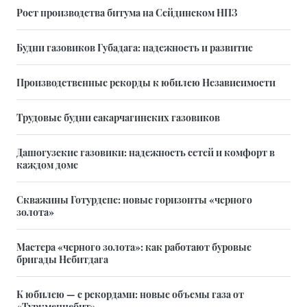
Рост производства битума на Сейдинском НПЗ
Будни газовиков Губадага: надежность и развитие
Производственные рекорды к юбилею Независимости
Трудовые будни сакарчагинских газовиков
Дашогузские газовики: надежность сетей и комфорт в
каждом доме
Скважины Готурдепе: новые горизонты «черного
золота»
Мастера «черного золота»: как работают буровые
бригады Небитдага
К юбилею — с рекордами: новые объемы газа от
«Туркменнебит»