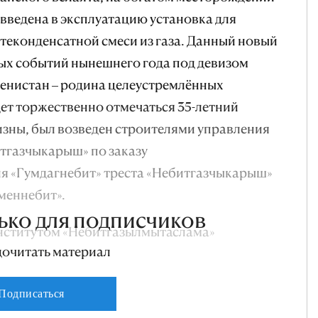
 введена в эксплуатацию установка для
теконденсатной смеси из газа. Данный новый
ых событий нынешнего года под девизом
енистан – родина целеустремлённых
дет торжественно отмечаться 35-летний
зны, был возведен строителями управления
битгазчыкарыш» по заказу
я «Гумдагнебит» треста «Небитгазчыкарыш»
меннебит».
ько для подписчиков
нститутом «Небитгазылмытаслама»
дочитать материал
меннебит», позволяет посредством
оборудования отделять газ от
Подписаться
других механических примесей,