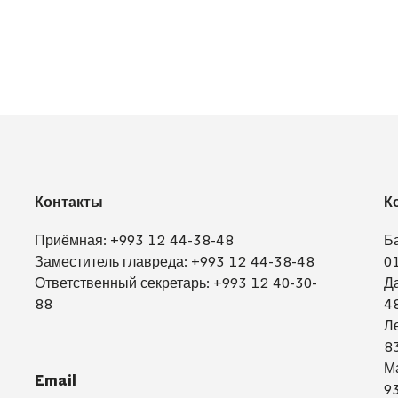
Контакты
К
Приёмная:
+993 12 44-38-48
Б
Заместитель главреда:
+993 12 44-38-48
0
Ответственный секретарь:
+993 12 40-30-
Д
88
4
Л
8
М
Email
9