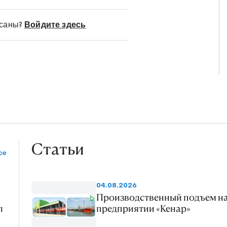
нада. Отделенное на установке «голубое
 протяженностью 32,3 километра
исаны?
Войдите здесь
ую станцию на месторождении Барсагельмес.
стабилизируется, собирается в резервуар и
кт подготовки и перекачки нефти. Мощность
епарировать 3 миллиона кубических метров
онденсата с примесью нефти.
Статьи
се
04.08.2026
Производственный подъем н
л
предприятии «Кенар»