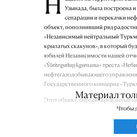
Н
Узынада, была построена и
сепарации и перекачки неф
объект, пополнивший ряд радостн
«Независимый нейтральный Туркм
крылатых скакунов», в который бу
юбилей Независимости нашей отчи
«Ýöritegurluşykgurnama» треста «Не
нефтегазодобывающего управлени
Государственного концерна «Турк
Материал тол
Этот объект, спроектированный и
Чтобы 
Государственного концерна «Турк
трехступенчатого сепарационного 
нефтеконденсатной смеси, воды и 