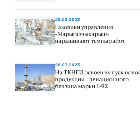
28.03.2023
Газовики управления
«Марыгазчыкарыш»
наращивают темпы работ
28.03.2023
На ТКНПЗ освоен выпуск ново
продукции – авиационного
бензина марки Б-92