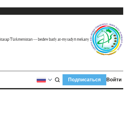
itarap Türkmenistan — bedew batly at-myradyň mekany
Подписаться
Войти