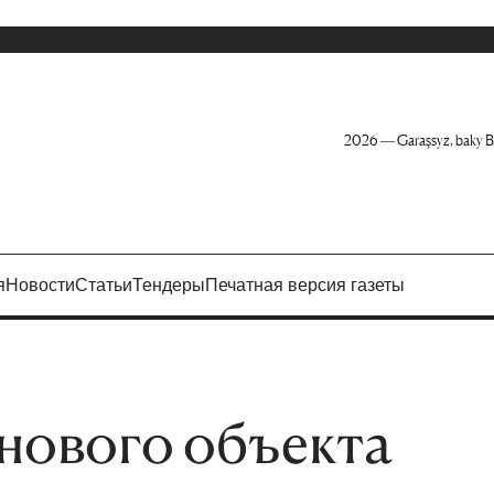
2026 — Garaşsyz, baky B
я
Новости
Статьи
Тендеры
Печатная версия газеты
 нового объекта