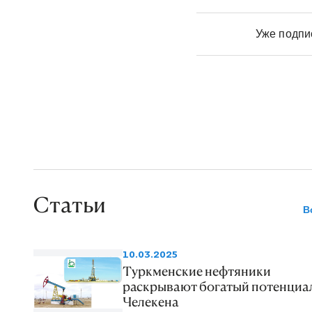
поступающих с месторождения Узы
топливо» по новому трубопроводу
Уже подп
направляется на газокомпрессорн
Очищенный же нефтяной конденсат 
перекачивается на Гумдагский пун
установки позволяет ежесуточно с
природного газа и 2 тысячи тонн к
Статьи
В
10.03.2025
Туркменские нефтяники
раскрывают богатый потенциа
Челекена