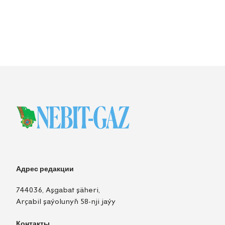
Адрес редакции
744036, Aşgabat şäheri,
Arçabil şaýolunyň 58-nji jaýy
Контакты