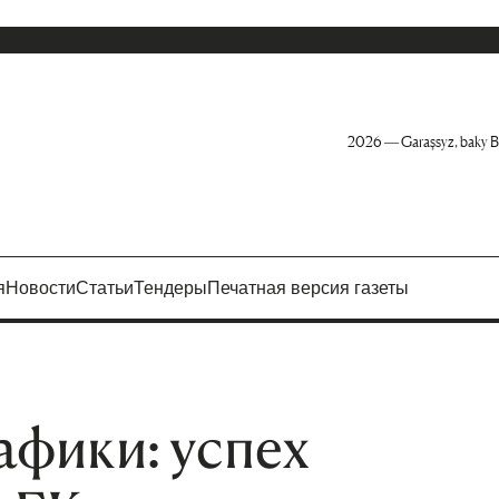
2026 — Garaşsyz, baky B
я
Новости
Статьи
Тендеры
Печатная версия газеты
фики: успех