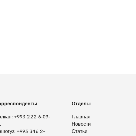
орреспонденты
Отделы
алкан:
+993 222 6-09-
Главная
1
Новости
ашогуз:
+993 346 2-
Статьи