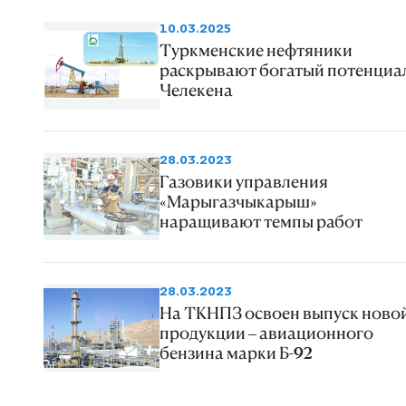
10.03.2025
Туркменские нефтяники
раскрывают богатый потенциа
Челекена
28.03.2023
Газовики управления
«Марыгазчыкарыш»
наращивают темпы работ
28.03.2023
На ТКНПЗ освоен выпуск ново
продукции – авиационного
бензина марки Б-92