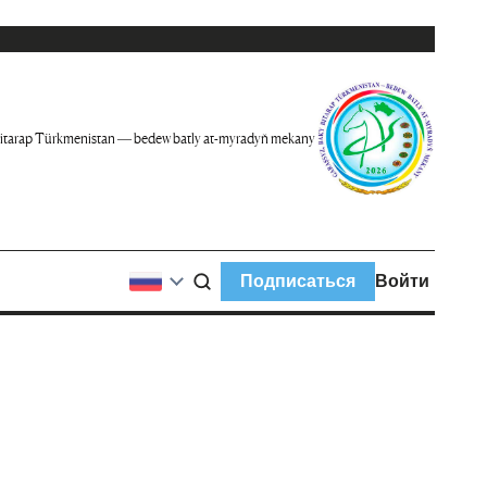
itarap Türkmenistan — bedew batly at-myradyň mekany
Подписаться
Войти