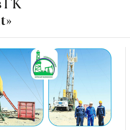
 ГК
t»