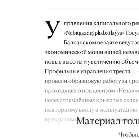
У
правления капитального ре
«Nebitgazdüýpliabatlaýyş» Го
Балканском велаяте ведут 
экономической мощи нашей незав
новые высоты и увеличению объемо
Профильные управления треста — «Go
провели образцовую работу за про
проходящего под девизом «Незав
целеустремлённых крылатых скакун
повторному вводу в эксплуатацию
Материал тол
прекративших отдачу продукции.
Чтобы 
За рассматриваемый период общий