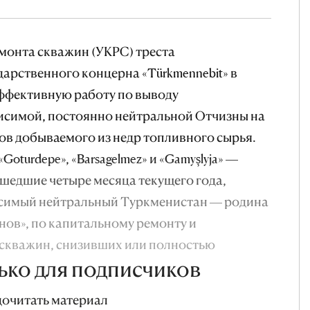
монта скважин (УКРС) треста
сударственного концерна «Türkmennebit» в
эффективную работу по выводу
исимой, постоянно нейтральной Отчизны на
в добываемого из недр топливного сырья.
turdepe», «Barsagelmez» и «Gamyşlyja» —
шедшие четыре месяца текущего года,
исимый нейтральный Туркменистан — родина
ов», по капитальному ремонту и
 скважин, снизивших или полностью
ько для подписчиков
дочитать материал
 объем дополнительно добытого «черного