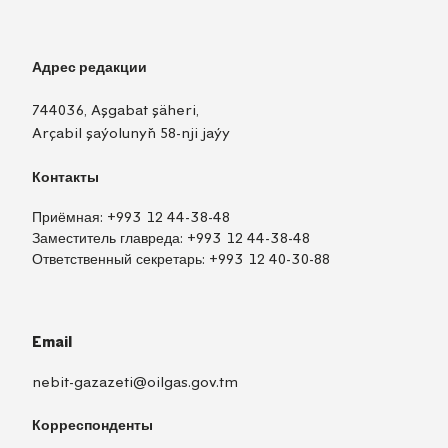
Адрес редакции
744036, Aşgabat şäheri,
Arçabil şaýolunyň 58-nji jaýy
Контакты
Приёмная:
+993 12 44-38-48
Заместитель главреда:
+993 12 44-38-48
Ответственный секретарь:
+993 12 40-30-88
Email
nebit-gazazeti@oilgas.gov.tm
Корреспонденты