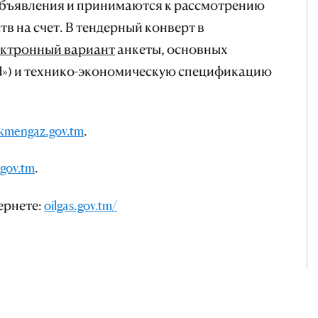
объявления и
принимаются к рассмотрению
тв на счет
. В тендерный конверт в
ектронный вариант
анкеты, основных
rd») и технико-экономическую спецификацию
kmengaz.gov.tm
.
gov.tm
.
ернете:
oilgas.gov.tm/