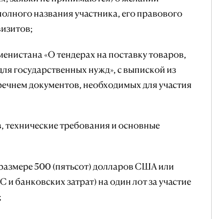
 полного названия участника, его правового
визитов;
нистана «О тендерах на поставку товаров,
для государственных нужд», с выпиской из
речнем документов, необходимых для участия
 технические требования и основные
в размере 500 (пятьсот) долларов США или
С и банковских затрат) на один лот за участие
;