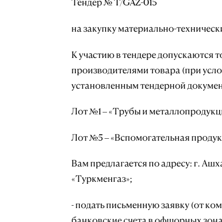
Тендер № T/GAZ-015
на закупку материально-технически
К участию в тендере допускаются 
производителями товара (при усл
установленным тендерной докумен
Лот №1 – «Трубы и металлопродукц
Лот №5 – «Вспомогательная продук
Вам предлагается по адресу: г. Ашх
«Туркменгаз»;
- подать письменную заявку (от к
банковские счета в офшорных зона