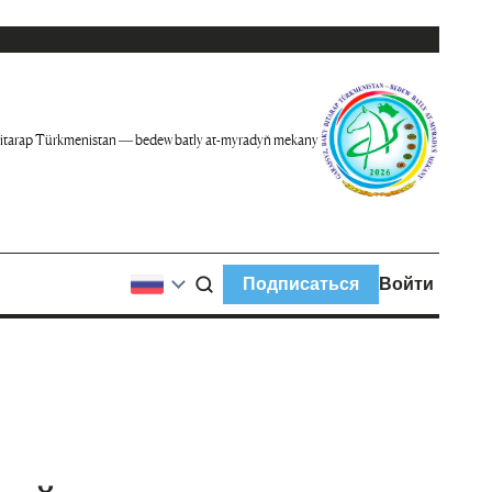
itarap Türkmenistan — bedew batly at-myradyň mekany
Подписаться
Войти