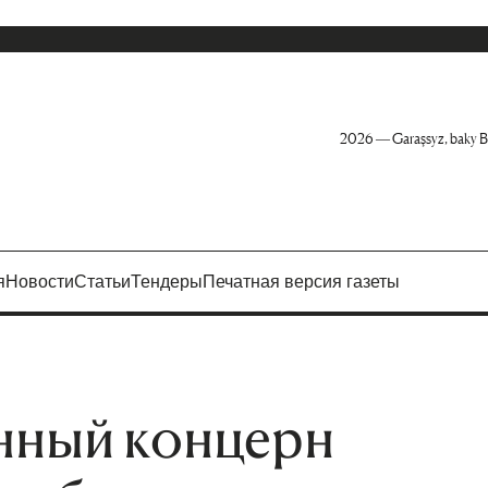
2026 — Garaşsyz, baky B
я
Новости
Статьи
Тендеры
Печатная версия газеты
нный концерн