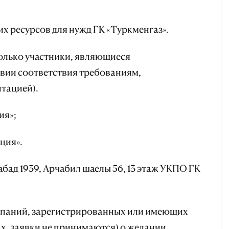
х ресурсов для нужд ГК «Туркменгаз».
только участники, являющиеся
овии соответствия требованиям,
тацией).
ия»;
ция».
абад 1939, Арчабил шаелы 56, 13 этаж УКПО ГК
омпаний, зарегистрированных или имеющих
х, заявки не принимаются) о желании