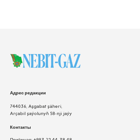
Адрес редакции
744036, Aşgabat şäheri,
Arçabil şaýolunyň 58-nji jaýy
Контакты
Приёмная:
+993 12 44-38-48