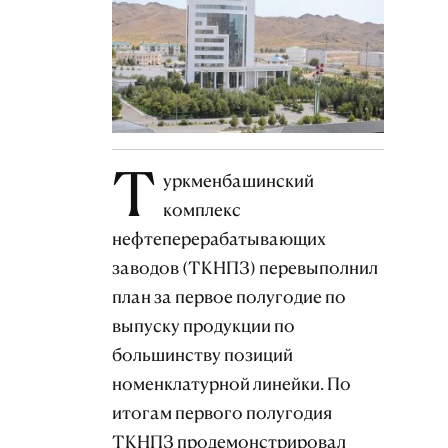
Т
уркменбашинский
комплекс
нефтеперерабатывающих
заводов (ТКНПЗ) перевыполнил
план за первое полугодие по
выпуску продукции по
большинству позиций
номенклатурной линейки. По
итогам первого полугодия
ТКНПЗ продемонстрировал