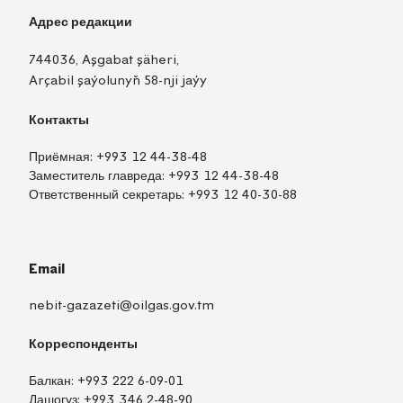
Адрес редакции
744036, Aşgabat şäheri,
Arçabil şaýolunyň 58-nji jaýy
Контакты
Приёмная:
+993 12 44-38-48
Заместитель главреда:
+993 12 44-38-48
Ответственный секретарь:
+993 12 40-30-88
Email
nebit-gazazeti@oilgas.gov.tm
Корреспонденты
Балкан:
+993 222 6-09-01
Дашогуз:
+993 346 2-48-90