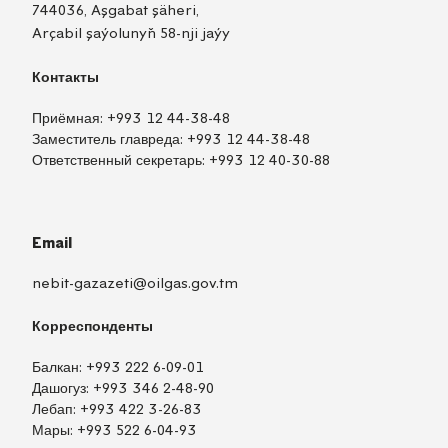
744036, Aşgabat şäheri,
Arçabil şaýolunyň 58-nji jaýy
Контакты
Приёмная:
+993 12 44-38-48
Заместитель главреда:
+993 12 44-38-48
Ответственный секретарь:
+993 12 40-30-88
Email
nebit-gazazeti@oilgas.gov.tm
Корреспонденты
Балкан:
+993 222 6-09-01
Дашогуз:
+993 346 2-48-90
Лебап:
+993 422 3-26-83
Мары:
+993 522 6-04-93