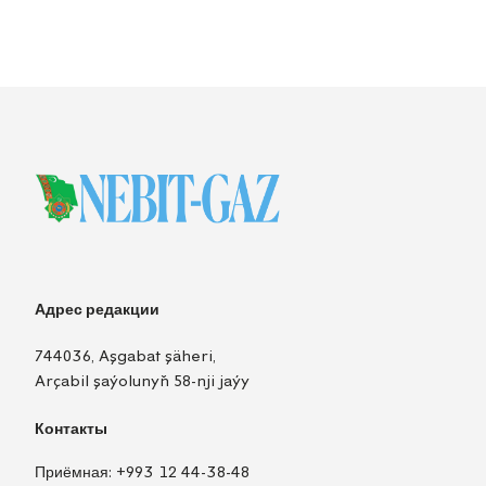
Адрес редакции
744036, Aşgabat şäheri,
Arçabil şaýolunyň 58-nji jaýy
Контакты
Приёмная:
+993 12 44-38-48