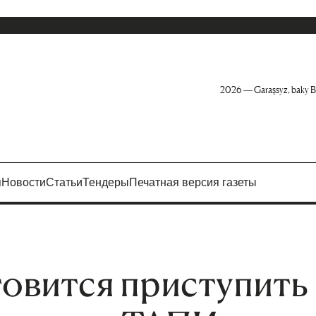
2026 — Garaşsyz, baky B
я
Новости
Статьи
Тендеры
Печатная версия газеты
овится приступить 