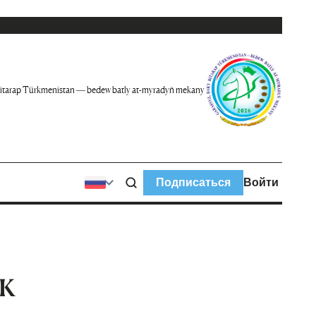
itarap Türkmenistan — bedew batly at-myradyň mekany
Подписаться
Войти
к