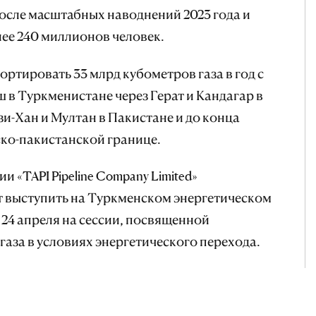
после масштабных наводнений 2023 года и
лее 240 миллионов человек.
ртировать 33 млрд кубометров газа в год с
в Туркменистане через Герат и Кандагар в
и-Хан и Мултан в Пакистане и до конца
ко-пакистанской границе.
«TAPI Pipeline Company Limited»
 выступить на Туркменском энергетическом
24 апреля на сессии, посвященной
аза в условиях энергетического перехода.