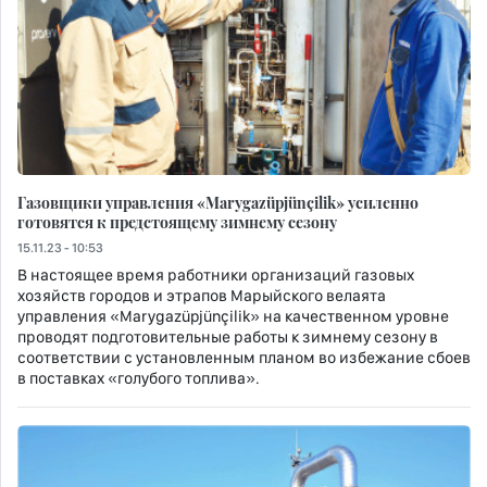
Газовщики управления «Marygazüpjünçilik» усиленно
готовятся к предстоящему зимнему сезону
15.11.23 - 10:53
В настоящее время работники организаций газовых
хозяйств городов и этрапов Марыйского велаята
управления «Marygazüpjünçilik» на качественном уровне
проводят подготовительные работы к зимнему сезону в
соответствии с установленным планом во избежание сбоев
в поставках «голубого топлива».