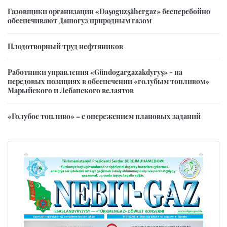
Газовщики организации «Daşoguzşähergaz» бесперебойно
обеспечивают Дашогуз природным газом
Плодотворный труд нефтяников
Работники управления «Gündogargazakdyryş» - на
передовых позициях в обеспечении «голубым топливом»
Марыйского и Лебапского велаятов
«Голубое топливо» – с опережением плановых заданий