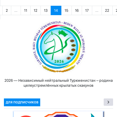
2
...
11
12
13
14
15
16
17
...
22
2026 — Независимый нейтральный Туркменистан – родина
целеустремлённых крылатых скакунов
ДЛЯ ПОДПИСЧИКОВ