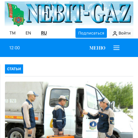
TM
EN
RU
Подписаться
Войти
МЕНЮ
12:00
СТАТЬИ