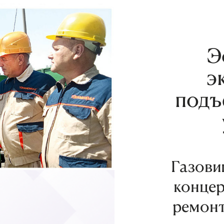
Э
э
подъ
Газови
концер
ремонт