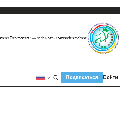
itarap Türkmenistan — bedew batly at-myradyň mekany
Подписаться
Войти