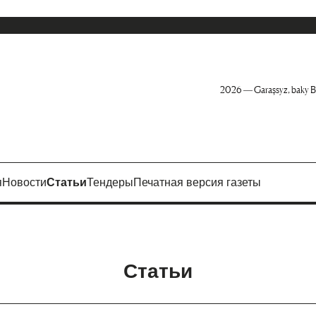
2026 — Garaşsyz, baky B
я
Новости
Статьи
Тендеры
Печатная версия газеты
Статьи