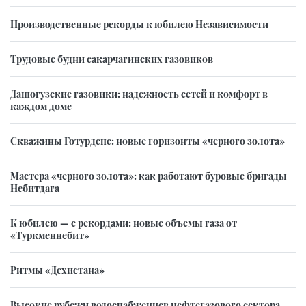
Производственные рекорды к юбилею Независимости
Трудовые будни сакарчагинских газовиков
Дашогузские газовики: надежность сетей и комфорт в
каждом доме
Скважины Готурдепе: новые горизонты «черного золота»
Мастера «черного золота»: как работают буровые бригады
Небитдага
К юбилею — с рекордами: новые объемы газа от
«Туркменнебит»
Ритмы «Дехистана»
Высокие рубежи водоснабженцев нефтегазового сектора