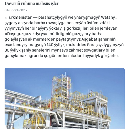
Döwrüň ruhuna mahsus işler
04.05.21 - 11:12
«Türkmenistan — parahatçylygyň we ynanyşmagyň Watany»
şygary astynda barha rowaçlyga beslenýän üstümizdäki
ýylymyzyň her bir aýyny ýokary iş görkezijileri bilen jemleýän
«Daşoguzgazakdyryş» müdirliginiň gazçylary barha
golaýlaşýan ak mermerden paýtagtymyz Aşgabat şäheriniň
esaslandyrylmagynyň 140 ýyllyk, mukaddes Garaşsyzlygymyzyň
30 ýyllyk şanly senelerini mynasyp zähmet sowgatlary bilen
garşylamak ugrunda şu günlerden uludan taýýarlyk görýärler.