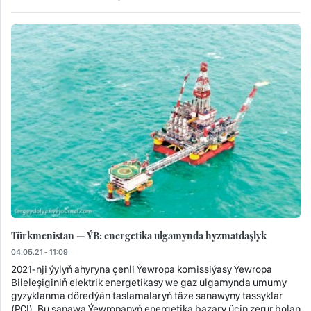
Türkmenistan — ÝB: energetika ulgamynda hyzmatdaşlyk
04.05.21 - 11:09
2021-nji ýylyň ahyryna çenli Ýewropa komissiýasy Ýewropa
Bileleşiginiň elektrik energetikasy we gaz ulgamynda umumy
gyzyklanma döredýän taslamalaryň täze sanawyny tassyklar
(PCI). Bu sanawa Ýewropanyň energetika bazary üçin zerur bolan