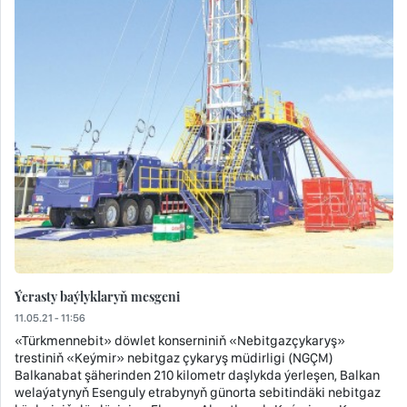
Ýerasty baýlyklaryň mesgeni
11.05.21 - 11:56
«Türkmennebit» döwlet konserniniň «Nebitgazçykaryş»
trestiniň «Keýmir» nebitgaz çykaryş müdirligi (NGÇM)
Balkanabat şäherinden 210 kilometr daşlykda ýerleşen, Balkan
welaýatynyň Esenguly etrabynyň günorta sebitindäki nebitgaz