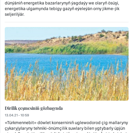
dünýäniň energetika bazarlarynyň ýagdaýy we olaryň ösüşi,
energetika ulgamynda tebigy gazyň eýeleýän orny jikme-jik
seljerilýär.
Dirilik çeşmesiniň gözbaşynda
13.04.21 - 10:59
«Türkmennebit» döwlet konserniniň uglewodorod çig mallaryny
çykaryjylaryny tehniki-önümçilik suwlary bilen ygtybarly üpjün