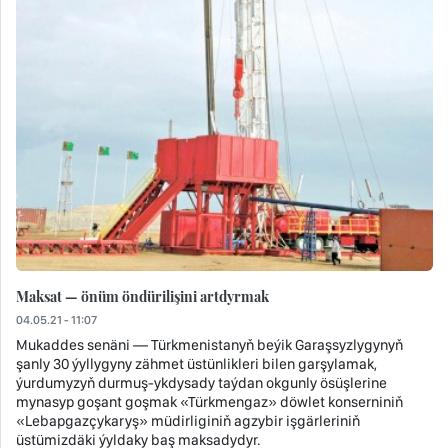
Maksat — önüm öndürilişini artdyrmak
04.05.21 - 11:07
Mukaddes senäni — Türkmenistanyň beýik Garaşsyzlygynyň
şanly 30 ýyllygyny zähmet üstünlikleri bilen garşylamak,
ýurdumyzyň durmuş-ykdysady taýdan okgunly ösüşlerine
mynasyp goşant goşmak «Türkmengaz» döwlet konserniniň
«Lebapgazçykaryş» müdirliginiň agzybir işgärleriniň
üstümizdäki ýyldaky baş maksadydyr.