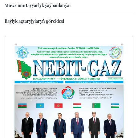
Möwsüme taýýarlyk ýaýbaňlanýar
Baýlyk agtaryjylaryň göreldesi