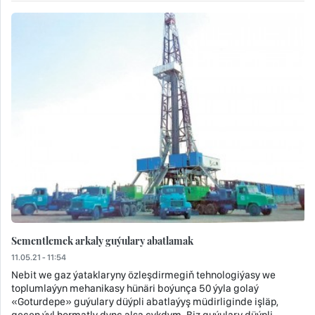
Sementlemek arkaly guýulary abatlamak
11.05.21 - 11:54
Nebit we gaz ýataklaryny özleşdirmegiň tehnologiýasy we
toplumlaýyn mehanikasy hünäri boýunça 50 ýyla golaý
«Goturdepe» guýulary düýpli abatlaýyş müdirliginde işläp,
geçen ýyl hormatly dynç alşa çykdym. Biz guýulary düýpli