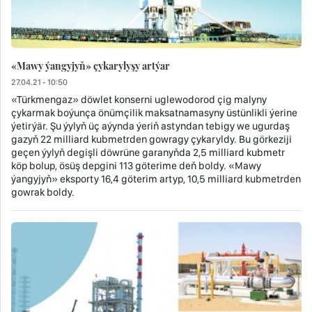
«Mawy ýangyjyň» çykarylyşy artýar
27.04.21 - 10:50
«Türkmengaz» döwlet konserni uglewodorod çig malyny
çykarmak boýunça önümçilik maksatnamasyny üstünlikli ýerine
ýetirýär. Şu ýylyň üç aýynda ýeriň astyndan tebigy we ugurdaş
gazyň 22 milliard kubmetrden gowragy çykaryldy. Bu görkeziji
geçen ýylyň degişli döwrüne garanyňda 2,5 milliard kubmetr
köp bolup, ösüş depgini 113 göterime deň boldy. «Mawy
ýangyjyň» eksporty 16,4 göterim artyp, 10,5 milliard kubmetrden
gowrak boldy.