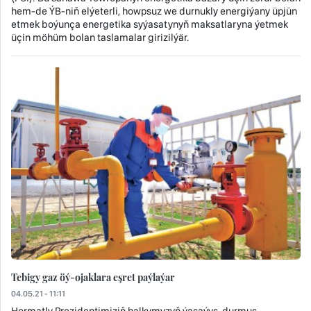
hem-de ÝB-niň elýeterli, howpsuz we durnukly energiýany üpjün
etmek boýunça energetika syýasatynyň maksatlaryna ýetmek
üçin möhüm bolan taslamalar girizilýär.
Tebigy gaz öý-ojaklara eşret paýlaýar
04.05.21 - 11:11