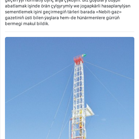
abatlamak işinde örän çylşyrymly we jogapkärli hasaplanylýan
sementlemek işini geçirmegiň tärleri barada «Nebit-gaz»
gazetiniň üsti bilen ýaşlara hem-de hünärmenlere gürrüň
bermegi makul bildik.