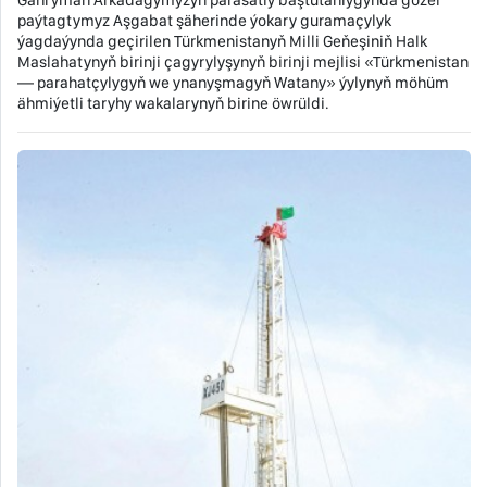
paýtagtymyz Aşgabat şäherinde ýokary guramaçylyk
ýagdaýynda geçirilen Türkmenistanyň Milli Geňeşiniň Halk
Maslahatynyň birinji çagyrylyşynyň birinji mejlisi «Türkmenistan
— parahatçylygyň we ynanyşmagyň Watany» ýylynyň möhüm
ähmiýetli taryhy wakalarynyň birine öwrüldi.