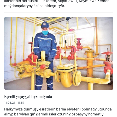
känleriniň dördüsini — Ekerem, Akpatlawuk, Keýmir we Kemer
meýdançalaryny özüne birleşdirýär.
Eşretli ýaşaýşyň hyzmatynda
11.05.21 - 11:57
Halkymyza durmuşy eşretleriň barha elýeterli bolmagy ugrunda
alnyp barylýan giň gerimli işler özüniň gözbaşyny hormatly