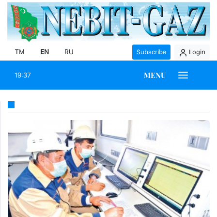
TM
EN
RU
Subscribe
Login
MENU
19:37