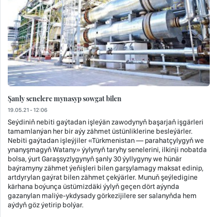
Şanly senelere mynasyp sowgat bilen
19.05.21 - 12:06
Seýdiniň nebiti gaýtadan işleýän zawodynyň başarjaň işgärleri
tamamlanýan her bir aýy zähmet üstünliklerine besleýärler.
Nebiti gaýtadan işleýjiler «Türkmenistan — parahatçylygyň we
ynanyşmagyň Watany» ýylynyň taryhy senelerini, ilkinji nobatda
bolsa, ýurt Garaşsyzlygynyň şanly 30 ýyllygyny we hünär
baýramyny zähmet ýeňişleri bilen garşylamagy maksat edinip,
artdyrylan gaýrat bilen zähmet çekýärler. Munuň şeýledigine
kärhana boýunça üstümizdäki ýylyň geçen dört aýynda
gazanylan maliýe-ykdysady görkezijilere ser salanyňda hem
aýdyň göz ýetirip bolýar.