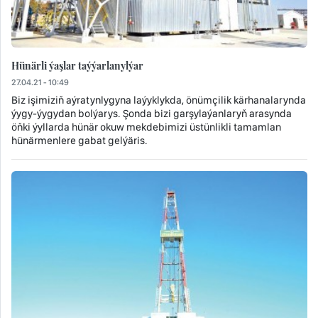
Hünärli ýaşlar taýýarlanylýar
27.04.21 - 10:49
Biz işimiziň aýratynlygyna laýyklykda, önümçilik kärhanalarynda
ýygy-ýygydan bolýarys. Şonda bizi garşylaýanlaryň arasynda
öňki ýyllarda hünär okuw mekdebimizi üstünlikli tamamlan
hünärmenlere gabat gelýäris.