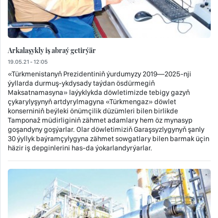
Arkalaşykly iş abraý getirýär
19.05.21 - 12:05
«Türkmenistanyň Prezidentiniň ýurdumyzy 2019—2025-nji
ýyllarda durmuş-ykdysady taýdan ösdürmegiň
Maksatnamasyna» laýyklykda döwletimizde tebigy gazyň
çykarylyşynyň artdyrylmagyna «Türkmengaz» döwlet
konserniniň beýleki önümçilik düzümleri bilen birlikde
Tamponaž müdirliginiň zähmet adamlary hem öz mynasyp
goşandyny goşýarlar. Olar döwletimiziň Garaşsyzlygynyň şanly
30 ýyllyk baýramçylygyna zähmet sowgatlary bilen barmak üçin
häzir iş depginlerini has-da ýokarlandyrýarlar.