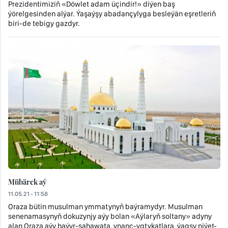
Prezidentimiziň «Döwlet adam üçindir!» diýen baş
ýörelgesinden alýar. Ýaşaýşy abadançylyga besleýän eşretleriň
biri-de tebigy gazdyr.
Mübärek aý
11.05.21 - 11:58
Oraza bütin musulman ymmatynyň baýramydyr. Musulman
senenamasynyň dokuzynjy aýy bolan «Aýlaryň soltany» adyny
alan Oraza aýy haýyr-sahawata, ynanç-ygtykatlara, ýagşy niýet-