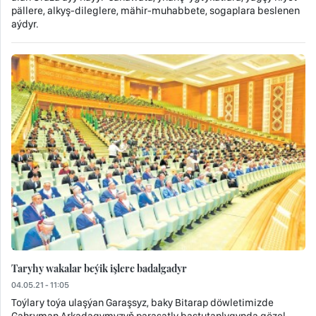
pällere, alkyş-dileglere, mähir-muhabbete, sogaplara beslenen
aýdyr.
Taryhy wakalar beýik işlere badalgadyr
04.05.21 - 11:05
Toýlary toýa ulaşýan Garaşsyz, baky Bitarap döwletimizde
Gahryman Arkadagymyzyň parasatly baştutanlygynda gözel