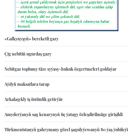
«Galkynyşyň» bereketli gazy
Çig nebitiň ugurdaş gazy
Nebitgaz toplumy täze syýasy-hukuk özgertmeleri goldaýar
Aýdyň maksatlara tarap
Arkalaşykly iş üstünlik getirýär
Amyderýanyň sag kenarynyň üç ýatagy özleşdirilmäge girişildi
Türkmenistanyň gahrymany gözel şagulyýewanyň 80 ýaş ýubileýi