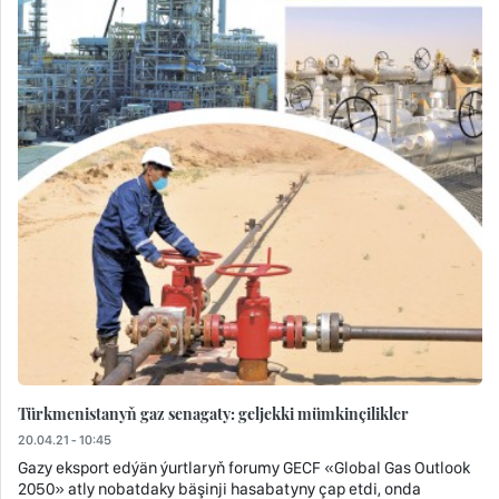
Türkmenistanyň gaz senagaty: geljekki mümkinçilikler
20.04.21 - 10:45
Gazy eksport edýän ýurtlaryň forumy GECF «Global Gas Outlook
2050» atly nobatdaky bäşinji hasabatyny çap etdi, onda