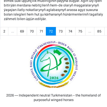
etmek Suw üpjünçilik müdirliginiň paýyna düşýär. Ägirt uly işleri
bitirýän merdana nebitçileriň hem-de olaryň maşgalalarynyň
ýaşaýan ilatly nokatlarynyň aglabasynyň arassa agyz suwuna
bolan islegleri hem hut şu kärhananyň hünärmenleriniň tagallaly
zähmeti bilen üpjün edilýär.
2
...
69
70
71
72
73
74
75
...
85
2026 — Independent neutral Turkmenistan − the homeland of
purposeful winged horses