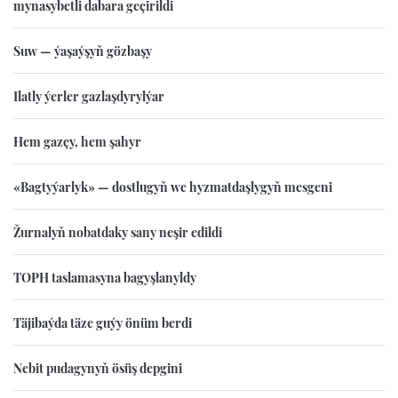
mynasybetli dabara geçirildi
Suw — ýaşaýşyň gözbaşy
Ilatly ýerler gazlaşdyrylýar
Hem gazçy, hem şahyr
«Bagtyýarlyk» — dostlugyň we hyzmatdaşlygyň mesgeni
Žurnalyň nobatdaky sany neşir edildi
TOPH taslamasyna bagyşlanyldy
Täjibaýda täze guýy önüm berdi
Nebit pudagynyň ösüş depgini