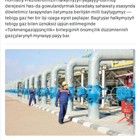
Hormatly Prezidentimiziň halkymyzyň ýaşaýyş-durmuş
derejesini has-da gowulandyrmak baradaky sahawaty esasynda
döwletimiz tarapyndan ilatymyza berilýän milli baýlygymyz —
tebigy gaz her bir öý-ojaga eşret paýlaýar. Bagtyýar halkymyzyň
tebigy gaz bilen üznüksiz üpjün edilmeginde
«Türkmengazüpjünçilik» birleşiginiň önümçilik düzümleriniň
gazçylarynyň mynasyp paýy bar.