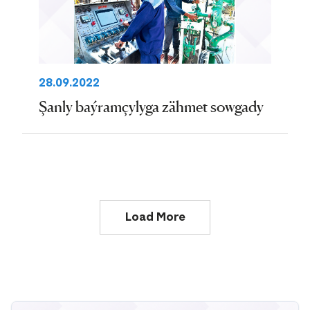
28.09.2022
Şanly baýramçylyga zähmet sowgady
Load More