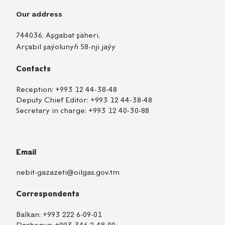
Our address
744036, Aşgabat şäheri,
Arçabil şaýolunyň 58-nji jaýy
Contacts
Reception:
+993 12 44-38-48
Deputy Chief Editor:
+993 12 44-38-48
Secretary in charge:
+993 12 40-30-88
Email
nebit-gazazeti@oilgas.gov.tm
Correspondents
Balkan:
+993 222 6-09-01