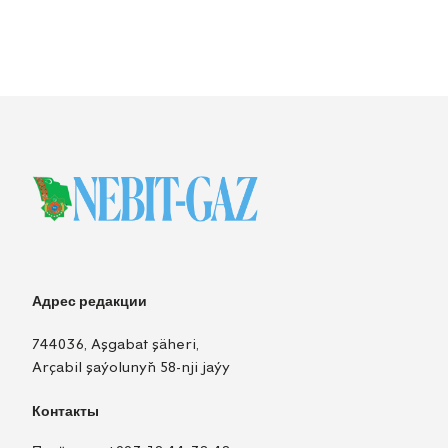
Адрес редакции
744036, Aşgabat şäheri,
Arçabil şaýolunyň 58-nji jaýy
Контакты