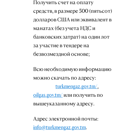
Получить счет на оплату
средств, в размере 500 (пятьсот)
долларов США или эквивалент в
манатах (без учета НДС и
банковских затрат) на один лот
за участие в тендере на
безвозмездной основе;
Всю необходимую информацию
можно скачать по адресу:
turkmengaz.gov.tm/
,
oilgas.gov.tm/
или получить по
вышеуказанному адресу.
Адрес электронной почты:
info@turkmengaz.gov.tm
.