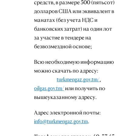
средств, в размере 500 (пятьсот)
долларов США или эквивалент в
манатах (без учета НДС и
банковских затрат) на один лот
за участие в тендере на
безвозмездной основе;
Всю необходимую информацию
можно скачать по адресу:
turkmengaz.gov.tm/
,
oilgas.gov.tm/
или получить по
вышеуказанному адресу.
Адрес электронной почты:
info@turkmengaz.gov.tm
.