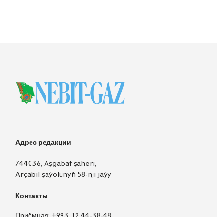
Адрес редакции
744036, Aşgabat şäheri,
Arçabil şaýolunyň 58-nji jaýy
Контакты
Приёмная:
+993 12 44-38-48